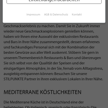
Köstliche Gewürze. Die Wahl der richtigen Gewürze macht bei
der Zubereitung von Speisen jeglicher Herkunft den
Impressum
AGB & Datenschutz
Kontakt
Unterschied. Es braucht die nötige Erfahrung und
Fachkenntnis, um ein Gericht zu einem einzigartigen
Geschmackserlebnis zu machen. Damit Sie in Zukunft immer
wieder neue Geschmacksexplosionen genießen können,
haben wir Ihnen eine Auswahl der exklusivsten Restaurants
und Bars in Ihrer Nähe zusammengestellt, dessen erfahrenes
und fachkundiges Personal sich mit der Kombination der
besten Gewürze aus aller Welt auskennt. Stöbern Sie gern in
unserem Themenbereich Restaurants & Bars und überzeugen
Sie sich selbst von der Qualität der Speisen und der
einzigartigen Atmosphäre, in der Sie, fernab vom Alltagsstress,
ausgiebig entspannen können: Besuchen Sie unsere
STILPUNKTE Partner in ihren exklusiven Lokalen in Ihrer Nähe.
MEDITERRANE KÖSTLICHKEITEN
Die Mediterrane Küche ist in Deutschland eine der
beliebtesten. Ob italienisch, spanisch oder französisch: Die