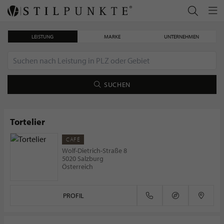
LEISTUNG
MARKE
UNTERNEHMEN
SUCHEN
Tortelier
CAFÉ
Deutsche schätzen Qualität, Frische und regionale Produkte
Wolf-Dietrich-Straße 8
5020 Salzburg
Österreich
PROFIL