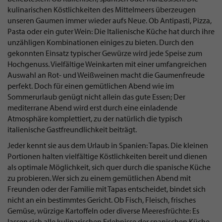
kulinarischen Köstlichkeiten des Mittelmeers überzeugen
unseren Gaumen immer wieder aufs Neue. Ob Antipasti, Pizza,
Pasta oder ein guter Wein: Die Italienische Küche hat durch ihre
unzähligen Kombinationen einiges zu bieten. Durch den
gekonnten Einsatz typischer Gewürze wird jede Speise zum
Hochgenuss. Vielfältige Weinkarten mit einer umfangreichen
Auswahl an Rot- und Weißweinen macht die Gaumenfreude
perfekt. Doch für einen gemütlichen Abend wie im
Sommerurlaub genügt nicht allein das gute Essen; Der
mediterrane Abend wird erst durch eine einladende
Atmosphäre komplettiert, zu der natürlich die typisch
italienische Gastfreundlichkeit beiträgt.
Jeder kennt sie aus dem Urlaub in Spanien: Tapas. Die kleinen
Portionen halten vielfältige Köstlichkeiten bereit und dienen
als optimale Möglichkeit, sich quer durch die spanische Küche
zu probieren. Wer sich zu einem gemütlichen Abend mit
Freunden oder der Familie mit Tapas entscheidet, bindet sich
nicht an ein bestimmtes Gericht. Ob Fisch, Fleisch, frisches
Gemüse, würzige Kartoffeln oder diverse Meeresfrüchte: Es
lassen sich alle kulinarischen Erlebnisse der spanischen Küche