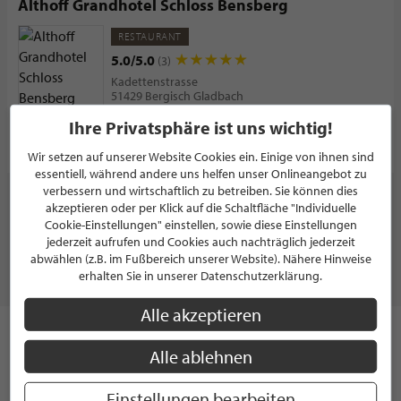
Althoff Grandhotel Schloss Bensberg
RESTAURANT
5.0/5.0
(3)
Kadettenstrasse
51429 Bergisch Gladbach
Deutschland
Ihre Privatsphäre ist uns wichtig!
PROFIL
Wir setzen auf unserer Website Cookies ein. Einige von ihnen sind
essentiell, während andere uns helfen unser Onlineangebot zu
verbessern und wirtschaftlich zu betreiben. Sie können dies
WEITERE PARTNER ZEIGEN
akzeptieren oder per Klick auf die Schaltfläche "Individuelle
Cookie-Einstellungen" einstellen, sowie diese Einstellungen
jederzeit aufrufen und Cookies auch nachträglich jederzeit
abwählen (z.B. im Fußbereich unserer Website). Nähere Hinweise
erhalten Sie in unserer Datenschutzerklärung.
RESTAURANTS & BARS
Alle akzeptieren
Vom Curry aus Indien über persischen Safran - Die Welt hat
Alle ablehnen
viele kulinarische Köstlichkeiten zu bieten. Was früher als
ungemein kostbar galt und der Grund für diverse
Einstellungen bearbeiten
Handelskriege war ist heute so gut wie selbstverständlich: