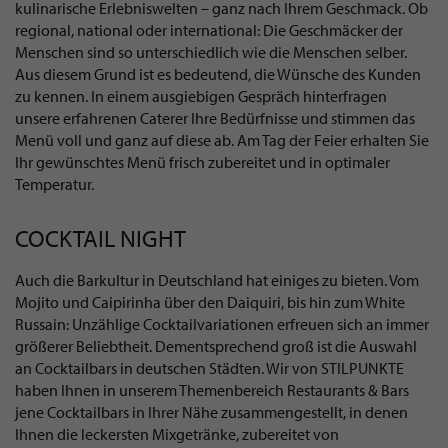
kulinarische Erlebniswelten – ganz nach Ihrem Geschmack. Ob
regional, national oder international: Die Geschmäcker der
Menschen sind so unterschiedlich wie die Menschen selber.
Aus diesem Grund ist es bedeutend, die Wünsche des Kunden
zu kennen. In einem ausgiebigen Gespräch hinterfragen
unsere erfahrenen Caterer Ihre Bedürfnisse und stimmen das
Menü voll und ganz auf diese ab. Am Tag der Feier erhalten Sie
Ihr gewünschtes Menü frisch zubereitet und in optimaler
Temperatur.
COCKTAIL NIGHT
Auch die Barkultur in Deutschland hat einiges zu bieten. Vom
Mojito und Caipirinha über den Daiquiri, bis hin zum White
Russain: Unzählige Cocktailvariationen erfreuen sich an immer
größerer Beliebtheit. Dementsprechend groß ist die Auswahl
an Cocktailbars in deutschen Städten. Wir von STILPUNKTE
haben Ihnen in unserem Themenbereich Restaurants & Bars
jene Cocktailbars in Ihrer Nähe zusammengestellt, in denen
Ihnen die leckersten Mixgetränke, zubereitet von