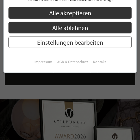
Mit der Anmeldung für unseren Newsletter stimmen Sie
unseren
Datenschutzbestimmungen
zu. Eine
Abmeldung
Alle akzeptieren
ist jederzeit möglich.
Alle ablehnen
Einstellungen bearbeiten
ANMELDEN
Impressum
AGB & Datenschutz
Kontakt
Mit der Anmeldung an unserem Newsletter stimmen Sie unseren
Datenschutzbestimmungen
zu. Eine
Abmeldung
ist jederzeit möglich.