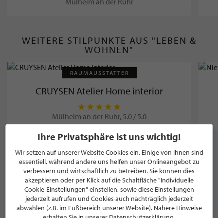
Mülheim an der Ruhr
WEITERE STILPUNKTE AUS "LEBEN &
WOHNEN"
RAUMAUSSTATTER
CRUYSEN Atelier Home interior
Mülheim an der Ruhr, 5.0 / 5.0
Ihre Privatsphäre ist uns wichtig!
Wir setzen auf unserer Website Cookies ein. Einige von ihnen sind
essentiell, während andere uns helfen unser Onlineangebot zu
verbessern und wirtschaftlich zu betreiben. Sie können dies
NEWSLETTER
akzeptieren oder per Klick auf die Schaltfläche "Individuelle
Cookie-Einstellungen" einstellen, sowie diese Einstellungen
Bleiben Sie immer UP TO DATE! Melden Sie sich jetzt für
jederzeit aufrufen und Cookies auch nachträglich jederzeit
unseren STILPUNKTE®-Newsletter an und profitieren Sie
abwählen (z.B. im Fußbereich unserer Website). Nähere Hinweise
von exklusiven
Neuigkeiten, Trends
und
Angeboten
erhalten Sie in unserer Datenschutzerklärung.