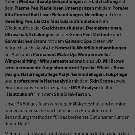
Neben
Medical Beauty Behandlungen
wie
Lidstraffung
mit
dem
Plasma Pen
,
Nadellosen Unterspritzen
mit dem
PoreJet,
Vita Control Kalt Laser Behandlungen
,
Needling
mit dem
Needling Pen
,
Elektro Muskuläre Stimulation
zum
Wiederaufbau der
Gesichtsmuskulatur, Dermabrasionen,
Ultraschall, Schälungen
mit der
Green Peel Methode
und
Galvanischen Strom
mit dem
Galvanic Spa
bieten wir
natürlich auch klassische
Kosmetik-Wohlfühlbehandlungen
an. Aber auch
Permanent Make Up
,
Wimpernwelle
/
Wimpernlifting
/
Wimpernextensions
bis zu
3D
,
Mii Brows
semi permanente Augenbrauen mit Spezial Effekt
/
Brow
Design
,
Naturnagelpflege Acryl /Gelmodellagen, Fußpflege
und
professionelle Hautanalytik
mit dem
Skin Scope
sowie
eine innovative und einzigartige
DNA Analyse
für Ihre
„Hautzukunft“
mit dem
Skin DNA-Test
an.
Unser 7 köpfiges Team wird regelmäßig geschult und wir sind
immer auf der Suche nach den besten Produkten und
Behandlungsmethoden für das kostbarste Gut unserer Kunden:
deren Haut!
Mehrere Titel/Awards und Auszeichnungen durften wir in den