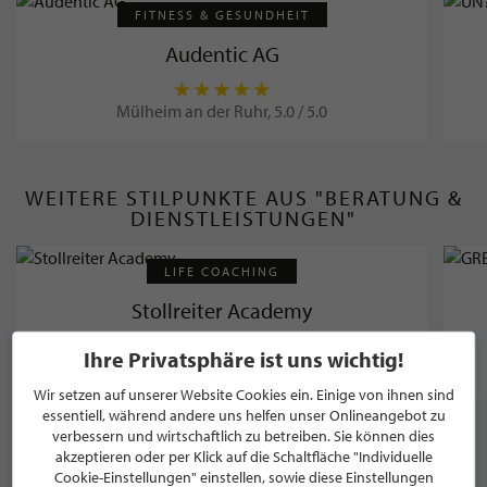
FITNESS & GESUNDHEIT
Audentic AG
Mülheim an der Ruhr, 5.0 / 5.0
WEITERE STILPUNKTE AUS "BERATUNG &
DIENSTLEISTUNGEN"
LIFE COACHING
Stollreiter Academy
Ihre Privatsphäre ist uns wichtig!
Mülheim an der Ruhr
Wir setzen auf unserer Website Cookies ein. Einige von ihnen sind
essentiell, während andere uns helfen unser Onlineangebot zu
verbessern und wirtschaftlich zu betreiben. Sie können dies
akzeptieren oder per Klick auf die Schaltfläche "Individuelle
Cookie-Einstellungen" einstellen, sowie diese Einstellungen