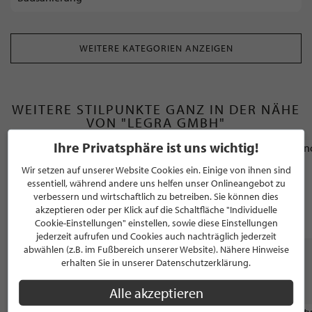
WEITERE KATEGORIEN ANZEIGEN
WEITERE STILPUNKTE GANZ IN DER NÄHE
VON "LEGRA GMBH"
Ihre Privatsphäre ist uns wichtig!
RAUMAUSSTATTER
Wir setzen auf unserer Website Cookies ein. Einige von ihnen sind
willewerk
essentiell, während andere uns helfen unser Onlineangebot zu
verbessern und wirtschaftlich zu betreiben. Sie können dies
akzeptieren oder per Klick auf die Schaltfläche "Individuelle
Königswinter
Cookie-Einstellungen" einstellen, sowie diese Einstellungen
jederzeit aufrufen und Cookies auch nachträglich jederzeit
abwählen (z.B. im Fußbereich unserer Website). Nähere Hinweise
erhalten Sie in unserer Datenschutzerklärung.
WEITERE STILPUNKTE AUS "BERATUNG &
DIENSTLEISTUNGEN"
Alle akzeptieren