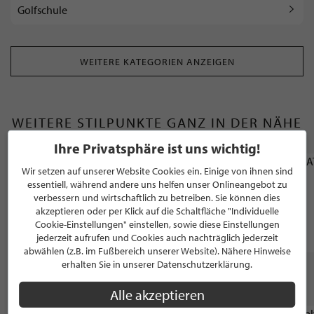
Golfschule
WEITERE KATEGORIEN ANZEIGEN
WEITERE STILPUNKTE GANZ IN DER NÄHE
VON "GOLFCLUB WALDBRUNNEN"
Ihre Privatsphäre ist uns wichtig!
Wir setzen auf unserer Website Cookies ein. Einige von ihnen sind
SCHÖNHEITSKLINIK
essentiell, während andere uns helfen unser Onlineangebot zu
Dr. Dr. Stein Tveten clinic GmbH
verbessern und wirtschaftlich zu betreiben. Sie können dies
akzeptieren oder per Klick auf die Schaltfläche "Individuelle
Cookie-Einstellungen" einstellen, sowie diese Einstellungen
Bad Honnef
jederzeit aufrufen und Cookies auch nachträglich jederzeit
abwählen (z.B. im Fußbereich unserer Website). Nähere Hinweise
erhalten Sie in unserer Datenschutzerklärung.
WEITERE STILPUNKTE AUS "GOLFCLUBS"
Alle akzeptieren