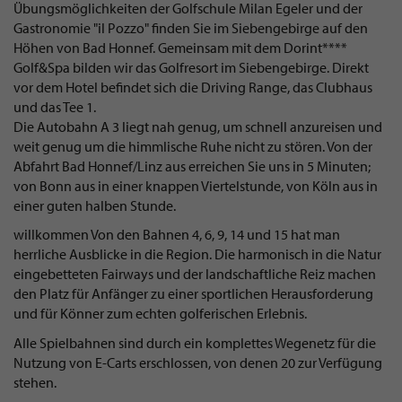
Übungsmöglichkeiten der Golfschule Milan Egeler und der
Gastronomie "il Pozzo" finden Sie im Siebengebirge auf den
Höhen von Bad Honnef. Gemeinsam mit dem Dorint****
Golf&Spa bilden wir das Golfresort im Siebengebirge. Direkt
vor dem Hotel befindet sich die Driving Range, das Clubhaus
und das Tee 1.
Die Autobahn A 3 liegt nah genug, um schnell anzureisen und
weit genug um die himmlische Ruhe nicht zu stören. Von der
Abfahrt Bad Honnef/Linz aus erreichen Sie uns in 5 Minuten;
von Bonn aus in einer knappen Viertelstunde, von Köln aus in
einer guten halben Stunde.
willkommen Von den Bahnen 4, 6, 9, 14 und 15 hat man
herrliche Ausblicke in die Region. Die harmonisch in die Natur
eingebetteten Fairways und der landschaftliche Reiz machen
den Platz für Anfänger zu einer sportlichen Herausforderung
und für Könner zum echten golferischen Erlebnis.
Alle Spielbahnen sind durch ein komplettes Wegenetz für die
Nutzung von E-Carts erschlossen, von denen 20 zur Verfügung
stehen.