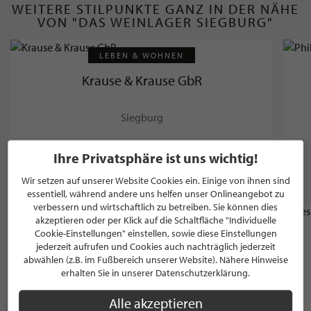
WEITERE STILPUNKTE GANZ IN DER NÄHE
VON "DAS WEINLAGER SIEGBURG"
LEBEN & WOHNEN
Krause & Krause GbR
Siegburg
Ihre Privatsphäre ist uns wichtig!
WEITERE STILPUNKTE AUS "SPEISEN &
Wir setzen auf unserer Website Cookies ein. Einige von ihnen sind
GENUSS"
essentiell, während andere uns helfen unser Onlineangebot zu
verbessern und wirtschaftlich zu betreiben. Sie können dies
akzeptieren oder per Klick auf die Schaltfläche "Individuelle
SPEISEN & GENUSS
Cookie-Einstellungen" einstellen, sowie diese Einstellungen
Christoph Kappes Die
jederzeit aufrufen und Cookies auch nachträglich jederzeit
Erlebnisgastronomie GmbH
abwählen (z.B. im Fußbereich unserer Website). Nähere Hinweise
erhalten Sie in unserer Datenschutzerklärung.
Lohmar, 5.0 / 5.0
Alle akzeptieren