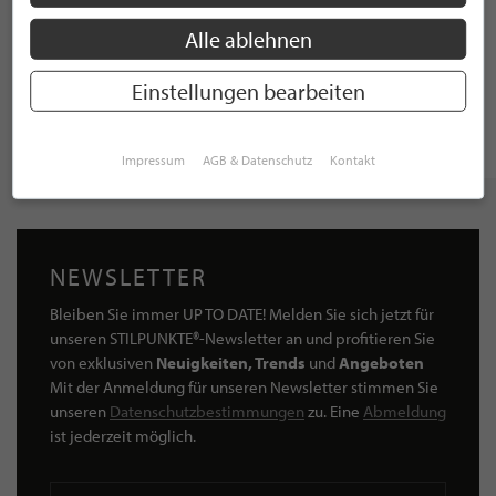
Alle ablehnen
Einstellungen bearbeiten
Impressum
AGB & Datenschutz
Kontakt
NEWSLETTER
Bleiben Sie immer UP TO DATE! Melden Sie sich jetzt für
unseren STILPUNKTE®-Newsletter an und profitieren Sie
von exklusiven
Neuigkeiten, Trends
und
Angeboten
Mit der Anmeldung für unseren Newsletter stimmen Sie
unseren
Datenschutzbestimmungen
zu. Eine
Abmeldung
ist jederzeit möglich.