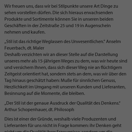
Wir freuen uns, dass wir bei Stilpunkte unsere Art Dinge zu
sehen vorstellen dürfen. Die sich hieraus erwachsenden
Produkte und Sortimente können Sie in unseren beiden
Geschäften in der Zeitstraße 25 und 19 in Augenschein
nehmen und kaufen.
„Stil ist das richtige Weglassen des Unwesentlichen.“ Anselm
Feuerbach, dt. Maler
Deshalb verzichten wir an dieser Stelle auf die Darstellung
unseres mehr als 15-jährigen Weges zu dem, was wir heute sind
und versichern Ihnen, dass sich dieser Weg nie an flüchtigem
Zeitgeist orientiert hat, sondern stets an dem, was wir über den
Tag hinaus geschätzt haben: Muße für sinnlichen Genuss,
Herzlichkeit im Umgang mit unseren Kunden und Lieferanten,
Besinnung auf die Momente, die bleiben.
„Der Stil ist der genaue Ausdruck der Qualität des Denkens.“
Arthur Schopenhauer, dt. Philosoph
Dies ist einer der Gründe, weshalb viele Produzenten und
Lieferanten für uns nicht in Frage kommen: ihr Denken geht
nicht um die Qualität ihrer Erzeugnisse, sondern um die