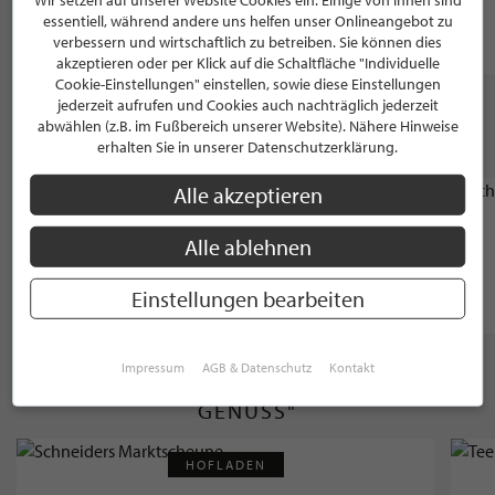
Wir setzen auf unserer Website Cookies ein. Einige von ihnen sind
essentiell, während andere uns helfen unser Onlineangebot zu
Weingut Adenauer
Weingut Nelles
verbessern und wirtschaftlich zu betreiben. Sie können dies
akzeptieren oder per Klick auf die Schaltfläche "Individuelle
Cookie-Einstellungen" einstellen, sowie diese Einstellungen
jederzeit aufrufen und Cookies auch nachträglich jederzeit
WEITERE STILPUNKTE GANZ IN DER NÄHE
abwählen (z.B. im Fußbereich unserer Website). Nähere Hinweise
VON "AHR-VINOTHEK - AHRWEINDEPOT"
erhalten Sie in unserer Datenschutzerklärung.
Alle akzeptieren
GOLDSCHMIED
Goldschmiedeatelier Petra Hagenau
Alle ablehnen
Einstellungen bearbeiten
Bad Neuenahr, 5.0 / 5.0
Impressum
AGB & Datenschutz
Kontakt
WEITERE STILPUNKTE AUS "SPEISEN &
GENUSS"
HOFLADEN