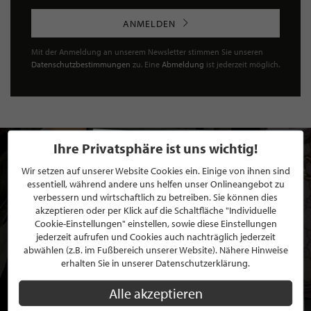
ANMELDEN
Mit der Anmeldung an unserem Newsletter stimmen Sie unseren
Datenschutzbestimmungen
zu. Eine
Abmeldung
ist jederzeit möglich.
Ihre Privatsphäre ist uns wichtig!
Wir setzen auf unserer Website Cookies ein. Einige von ihnen sind
essentiell, während andere uns helfen unser Onlineangebot zu
verbessern und wirtschaftlich zu betreiben. Sie können dies
akzeptieren oder per Klick auf die Schaltfläche "Individuelle
Cookie-Einstellungen" einstellen, sowie diese Einstellungen
jederzeit aufrufen und Cookies auch nachträglich jederzeit
abwählen (z.B. im Fußbereich unserer Website). Nähere Hinweise
erhalten Sie in unserer Datenschutzerklärung.
Alle akzeptieren