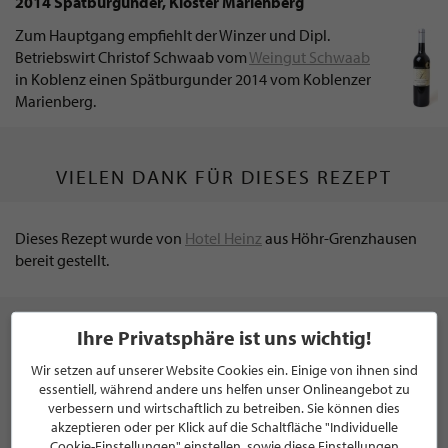
2014 Spätburgunder, Kloster Marienberg
Zum Hauptgang empfiehlt der Winzer und Dipl.
Betriebswirt Christof Schwaab vom
Weingut Schwaab
in Koblenz einen Spätburgunder 2014 vom Koblenzer
Marienberg.
VIELEN DANK FÜR DIESES REZEPT
Dieses Rezept wurde von
Hotel Heinz
aus Höhr-Grenzhausen
bereit gestellt.
Ihre Privatsphäre ist uns wichtig!
Wir setzen auf unserer Website Cookies ein. Einige von ihnen sind
essentiell, während andere uns helfen unser Onlineangebot zu
verbessern und wirtschaftlich zu betreiben. Sie können dies
HINTERLASSEN SIE IHREN KOMMENTAR
akzeptieren oder per Klick auf die Schaltfläche "Individuelle
Cookie-Einstellungen" einstellen, sowie diese Einstellungen