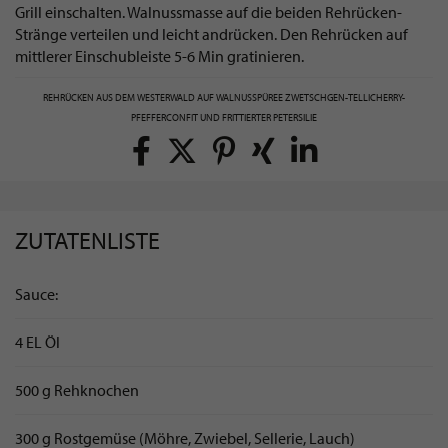
Grill einschalten. Walnussmasse auf die beiden Rehrücken-
Stränge verteilen und leicht andrücken. Den Rehrücken auf
mittlerer Einschubleiste 5-6 Min gratinieren.
REHRÜCKEN AUS DEM WESTERWALD AUF WALNUSSPÜREE ZWETSCHGEN-TELLICHERRY-
PFEFFERCONFIT UND FRITTIERTER PETERSILIE
ZUTATENLISTE
Sauce:
4 EL Öl
500 g Rehknochen
300 g Rostgemüse (Möhre, Zwiebel, Sellerie, Lauch)