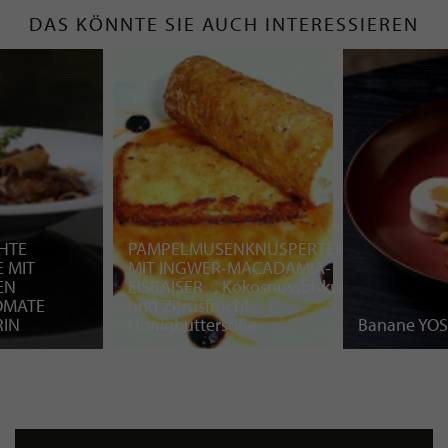
DAS KÖNNTE SIE AUCH INTERESSIEREN
HTE
PAMPELMUSENKNUSPERTEIG
 MIT
MIT INGWER-MACADAMIA-
EN
EISBAISER , Kokosnussbiskuit
OMATE
und Zitrusfrucht-
IN
Honigbuttersoße
Banane YOS