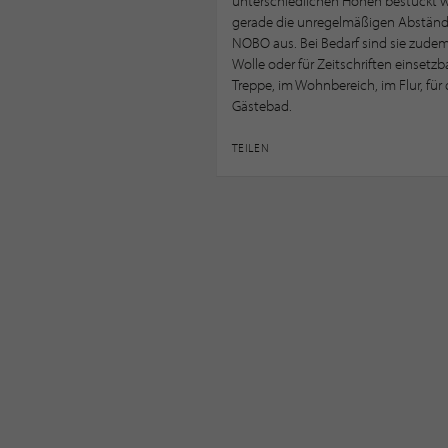
unterschiedlichen Höhen bestückt w
gerade die unregelmäßigen Abständ
NOBO aus. Bei Bedarf sind sie zude
Wolle oder für Zeitschriften einsetzb
Treppe, im Wohnbereich, im Flur, für
Gästebad.
TEILEN