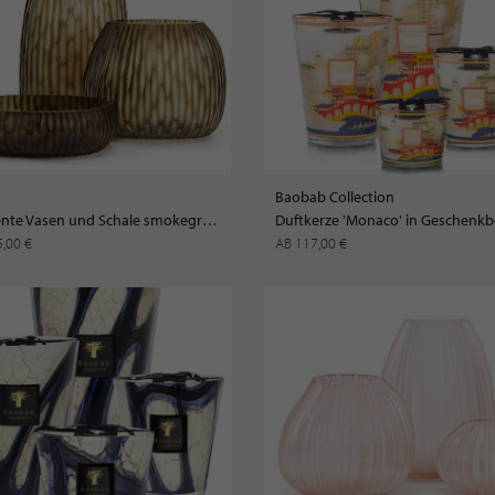
Baobab Collection
Clemente Vasen und Schale smokegrey / dark smokegrey
5,00 €
AB 117,00 €