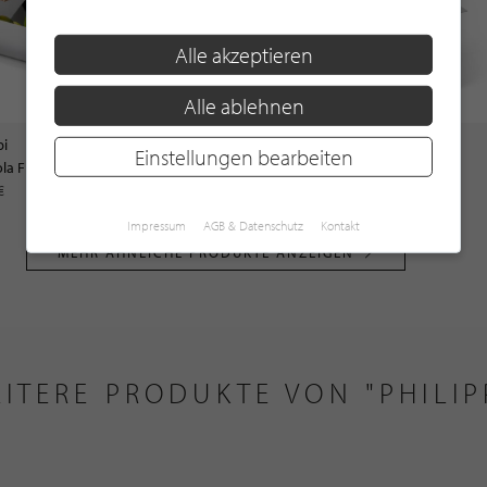
Alle akzeptieren
Alle ablehnen
pi
Philippi
Einstellungen bearbeiten
la Frucht- / Brotkorb
A Tavola Besteckhalter
 €
69,00 €
Impressum
AGB & Datenschutz
Kontakt
MEHR ÄHNLICHE PRODUKTE ANZEIGEN
ITERE PRODUKTE VON "PHILIP