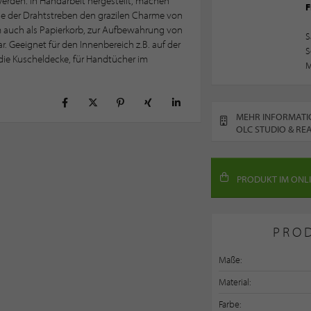
erden. In Handarbeit hergestellt, machen
F
e der Drahtstreben den grazilen Charme von
m auch als Papierkorb, zur Aufbewahrung von
S
ar. Geeignet für den Innenbereich z.B. auf der
S
 die Kuscheldecke, für Handtücher im
M
MEHR INFORMATI
OLC STUDIO & RE
PRODUKT IM ONL
PRO
Maße:
Material:
Farbe: