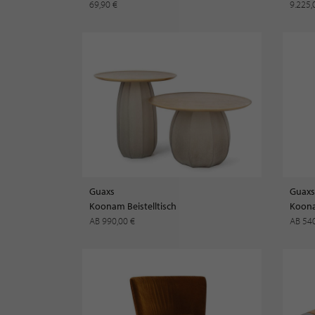
69,90 €
9.225,
Guaxs
Guaxs
Koonam Beistelltisch
Koona
AB 990,00 €
AB 54