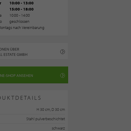
r
10:00 - 13:00
15:00 - 18:00
a
10:00 - 14:00
o
geschlossen
ontags nach Vereinbarung
ONEN ÜBER
AL ESTATE GMBH
INE-SHOP ANSEHEN
DUKTDETAILS
H 30 cm, D 30 cm
Stahl pulverbeschichtet
schwarz