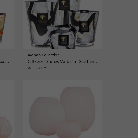
Baobab Collection
Duftkerze 'Monaco' in Geschenkbox LIMITED EDI>TION
Duftkerze 'Stones Marble' in Geschenkbox
AB 117,00 €