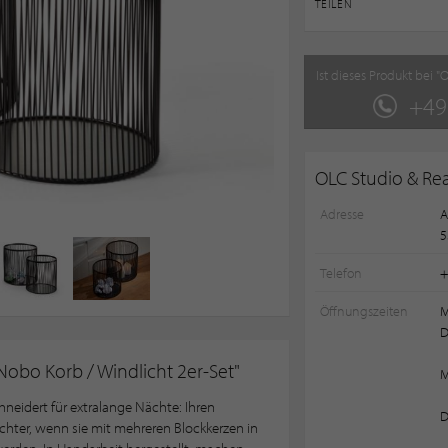
TEILEN
Ist dieses Produkt bei "
+49
OLC Studio & Re
Adresse
A
5
Telefon
+
Öffnungszeiten
D
obo Korb / Windlicht 2er-Set"
M
neidert für extralange Nächte: Ihren
D
chter, wenn sie mit mehreren Blockkerzen in