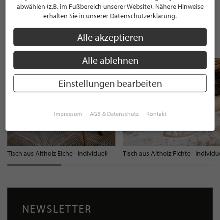
WEITERE INFORMATIONEN
abwählen (z.B. im Fußbereich unserer Website). Nähere Hinweise
erhalten Sie in unserer Datenschutzerklärung.
Alle akzeptieren
ÄHNLICHE PRODUKTE
Alle ablehnen
Einstellungen bearbeiten
Impressum
AGB & Datenschutz
Kontakt
Tisch aus Altholz Eiche - individuell
Tisch aus Altholz Fichte - individue
NEWSLETTER