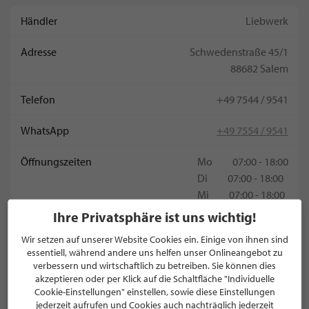
Händler
Liebwerk
Adresse
Schwedenstraße 45/1
88682 Salem
Telefon
+49 7544 / 9541
WhatsApp
+49 7554 / 9541
Öffnungszeiten
Mo
07:00 - 18:00
Di
07:00 - 18:00
Mi
07:00 - 18:00
Do
07:00 - 18:00
Ihre Privatsphäre ist uns wichtig!
Fr
appointment -
Wir setzen auf unserer Website Cookies ein. Einige von ihnen sind
Sa
appointment -
essentiell, während andere uns helfen unser Onlineangebot zu
So
geschlossen
verbessern und wirtschaftlich zu betreiben. Sie können dies
akzeptieren oder per Klick auf die Schaltfläche "Individuelle
Cookie-Einstellungen" einstellen, sowie diese Einstellungen
jederzeit aufrufen und Cookies auch nachträglich jederzeit