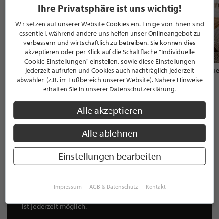
Ihre Privatsphäre ist uns wichtig!
Wir setzen auf unserer Website Cookies ein. Einige von ihnen sind
essentiell, während andere uns helfen unser Onlineangebot zu
verbessern und wirtschaftlich zu betreiben. Sie können dies
akzeptieren oder per Klick auf die Schaltfläche "Individuelle
Cookie-Einstellungen" einstellen, sowie diese Einstellungen
Schreinerküche - individuell geplant
Tisch aus Altholz Eiche - individue
jederzeit aufrufen und Cookies auch nachträglich jederzeit
Auf Anfrage
Auf Anfrage
abwählen (z.B. im Fußbereich unserer Website). Nähere Hinweise
erhalten Sie in unserer Datenschutzerklärung.
Alle akzeptieren
Alle ablehnen
NEWSLETTER
Bleiben Sie immer UP TO DATE! Melden Sie sich jetzt für
Einstellungen bearbeiten
unseren STILPUNKTE®-Newsletter an und profitieren Sie
von exklusiven
Neuigkeiten, Trends
und
Angeboten
Mit der Anmeldung für unseren Newsletter stimmen Sie
Impressum
AGB & Datenschutz
Kontakt
unseren
Datenschutzbestimmungen
zu. Eine
Abmeldung
ist jederzeit möglich.