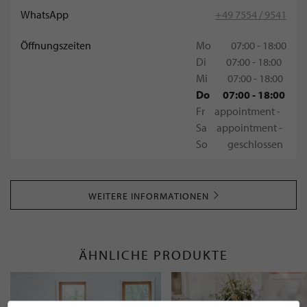
WhatsApp
+49 7554 / 9541
Öffnungszeiten
Mo
07:00 - 18:00
Di
07:00 - 18:00
Mi
07:00 - 18:00
Do
07:00 - 18:00
Fr
appointment -
Sa
appointment -
So
geschlossen
WEITERE INFORMATIONEN
ÄHNLICHE PRODUKTE