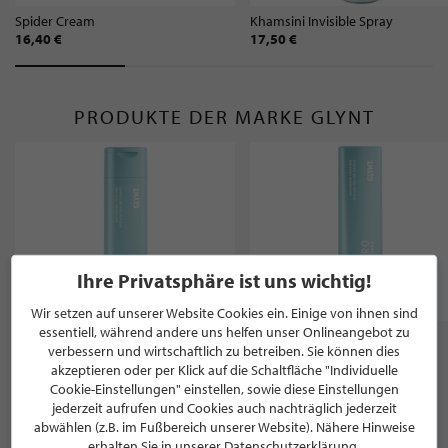
Spider Cream
Khamsini Invisible Spray
16,40 €
17,50 €
PRODUKTE DER MARKE GLYNT
Ihre Privatsphäre ist uns wichtig!
Wir setzen auf unserer Website Cookies ein. Einige von ihnen sind
essentiell, während andere uns helfen unser Onlineangebot zu
Hydro Shampoo
Hydro Conditioner
verbessern und wirtschaftlich zu betreiben. Sie können dies
15,40 €
15,40 €
akzeptieren oder per Klick auf die Schaltfläche "Individuelle
Cookie-Einstellungen" einstellen, sowie diese Einstellungen
jederzeit aufrufen und Cookies auch nachträglich jederzeit
abwählen (z.B. im Fußbereich unserer Website). Nähere Hinweise
WEITERE PRODUKTE VON
erhalten Sie in unserer Datenschutzerklärung.