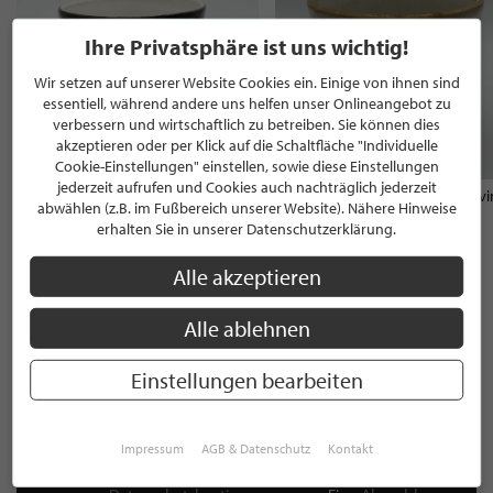
Ihre Privatsphäre ist uns wichtig!
Wir setzen auf unserer Website Cookies ein. Einige von ihnen sind
essentiell, während andere uns helfen unser Onlineangebot zu
verbessern und wirtschaftlich zu betreiben. Sie können dies
akzeptieren oder per Klick auf die Schaltfläche "Individuelle
Cookie-Einstellungen" einstellen, sowie diese Einstellungen
jederzeit aufrufen und Cookies auch nachträglich jederzeit
70's Keramik Tasse Dunes von HK
70s Keramik Tasse Hail bei HK Liv
abwählen (z.B. im Fußbereich unserer Website). Nähere Hinweise
Living Düsseldorf
finden
erhalten Sie in unserer Datenschutzerklärung.
8,90 €
8,90 €
Alle akzeptieren
Alle ablehnen
NEWSLETTER
Einstellungen bearbeiten
Bleiben Sie immer UP TO DATE! Melden Sie sich jetzt für
unseren STILPUNKTE®-Newsletter an und profitieren Sie
von exklusiven
Neuigkeiten, Trends
und
Angeboten
Impressum
AGB & Datenschutz
Kontakt
Mit der Anmeldung für unseren Newsletter stimmen Sie