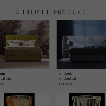
ÄHNLICHE PRODUKTE
amm
Purebeds
pal plus
Purebed Calm
280
6.054,00 €