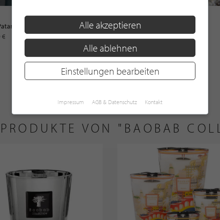
Schramm Werkstätten
Alle akzeptieren
Patara
Handtücher
0 €
27,00 €
Alle ablehnen
MEHR ÄHNLICHE PRODUKTE ANZEIGEN
Einstellungen bearbeiten
Impressum
AGB & Datenschutz
Kontakt
 PRODUKTE VON "BAOBAB COL