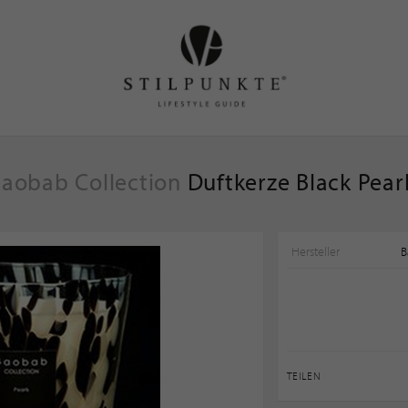
aobab Collection
Duftkerze Black Pear
Hersteller
B
TEILEN