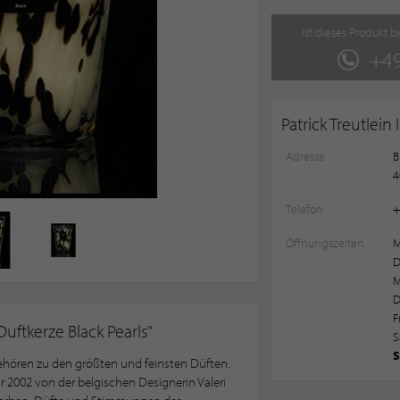
Ist dieses Produkt be
+49
Patrick Treutlein 
Adresse
B
4
Telefon
+
Öffnungszeiten
D
M
D
F
uftkerze Black Pearls"
S
S
ehören zu den größten und feinsten Düften.
 2002 von der belgischen Designerin Valeri