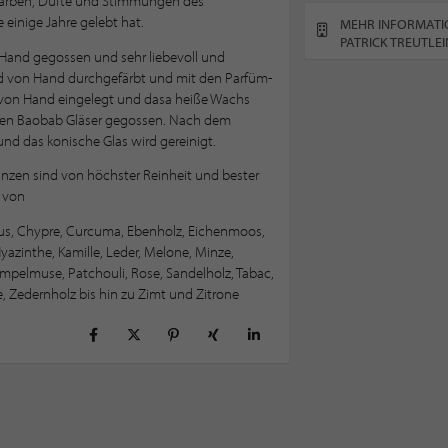
e Farben, Düfte und Stimmungen des
 einige Jahre gelebt hat.
MEHR INFORMATI
PATRICK TREUTLEI
Hand gegossen und sehr liebevoll und
ird von Hand durchgefärbt und mit den Parfüm-
 von Hand eingelegt und dasa heiße Wachs
nen Baobab Gläser gegossen. Nach dem
nd das konische Glas wird gereinigt.
nzen sind von höchster Reinheit und bester
n von
tus, Chypre, Curcuma, Ebenholz, Eichenmoos,
yazinthe, Kamille, Leder, Melone, Minze,
mpelmuse, Patchouli, Rose, Sandelholz, Tabac,
ee, Zedernholz bis hin zu Zimt und Zitrone