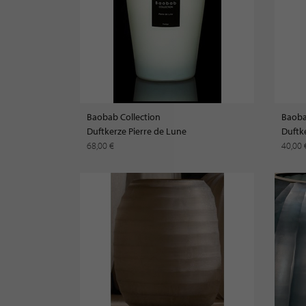
Baobab Collection
Baoba
Duftkerze Pierre de Lune
Duftke
68,00 €
40,00