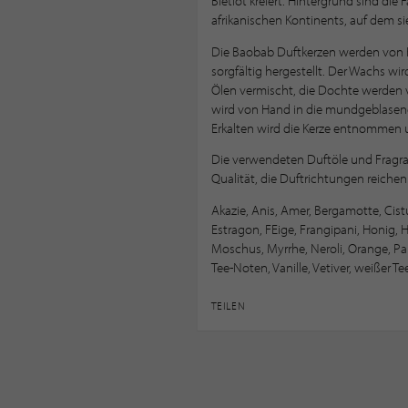
Bietlot kreiert. Hintergrund sind di
afrikanischen Kontinents, auf dem sie
Die Baobab Duftkerzen werden von 
sorgfältig hergestellt. Der Wachs w
Ölen vermischt, die Dochte werden
wird von Hand in die mundgeblase
Erkalten wird die Kerze entnommen u
Die verwendeten Duftöle und Fragra
Qualität, die Duftrichtungen reiche
Akazie, Anis, Amer, Bergamotte, Cis
Estragon, FEige, Frangipani, Honig, H
Moschus, Myrrhe, Neroli, Orange, Pa
Tee-Noten, Vanille, Vetiver, weißer T
TEILEN