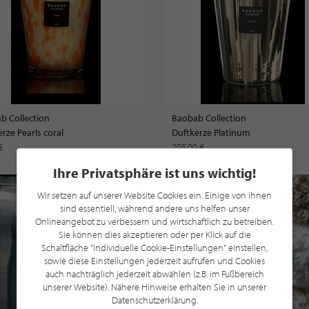
b Collection
Baobab Collection
rze Pearls coral
Duftkerze Platinum
 €
205,00 €
Ihre Privatsphäre ist uns wichtig!
Wir setzen auf unserer Website Cookies ein. Einige von ihnen
sind essentiell, während andere uns helfen unser
Onlineangebot zu verbessern und wirtschaftlich zu betreiben.
Sie können dies akzeptieren oder per Klick auf die
Schaltfläche "Individuelle Cookie-Einstellungen" einstellen,
sowie diese Einstellungen jederzeit aufrufen und Cookies
auch nachträglich jederzeit abwählen (z.B. im Fußbereich
unserer Website). Nähere Hinweise erhalten Sie in unserer
Datenschutzerklärung.