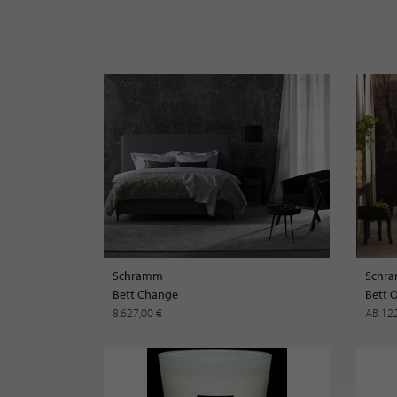
Schramm
Schr
Bett Change
Bett O
8.627,00 €
AB 12