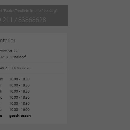
i "Patrick Treutlein Interior" vorrätig?
 211 / 83868628
Interior
reite Str. 22
0213 Düsseldorf
49 211 / 83868628
Mo
10:00 - 18:30
i
10:00 - 18:30
i
10:00 - 18:30
o
10:00 - 18:30
r
10:00 - 18:30
a
10:00 - 16:00
o
geschlossen