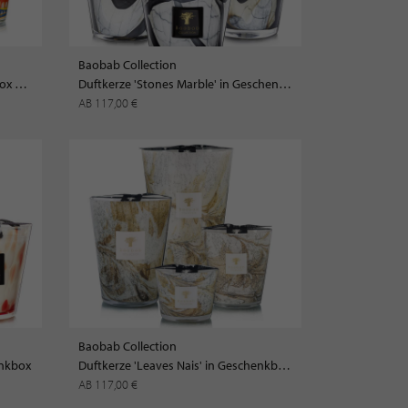
Baobab Collection
Duftkerze 'Monaco' in Geschenkbox LIMITED EDI>TION
Duftkerze 'Stones Marble' in Geschenkbox
AB 117,00 €
Baobab Collection
enkbox
Duftkerze 'Leaves Nais' in Geschenkbox LIMITED EDITION
AB 117,00 €