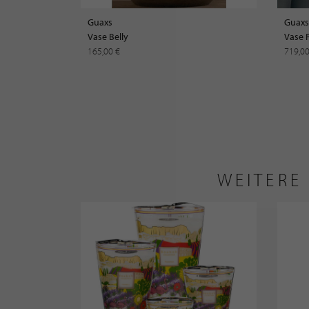
Guaxs
Guaxs
Vase Belly
Vase 
165,00 €
719,0
WEITERE