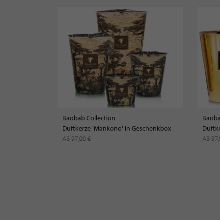
Baobab Collection
Baoba
Duftkerze 'Mankono' in Geschenkbox
Duftk
AB 97,00 €
AB 97