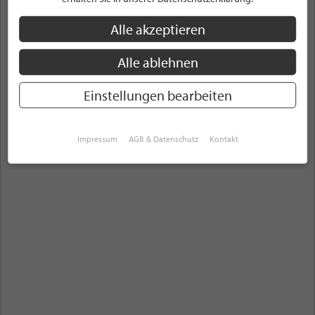
Stellenanzeigen
Alle akzeptieren
Alle Themenbereiche
Lübecker Bucht
Alle ablehnen
ANZEIGEN
Einstellungen bearbeiten
Impressum
AGB & Datenschutz
Kontakt