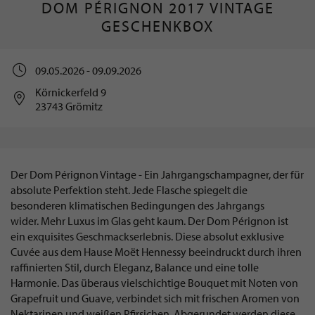
DOM PÉRIGNON 2017 VINTAGE
GESCHENKBOX
09.05.2026 - 09.09.2026
Körnickerfeld 9
23743 Grömitz
Der Dom Pérignon Vintage - Ein Jahrgangschampagner, der für
absolute Perfektion steht. Jede Flasche spiegelt die
besonderen klimatischen Bedingungen des Jahrgangs
wider. Mehr Luxus im Glas geht kaum. Der Dom Pérignon ist
ein exquisites Geschmackserlebnis. Diese absolut exklusive
Cuvée aus dem Hause Moët Hennessy beeindruckt durch ihren
raffinierten Stil, durch Eleganz, Balance und eine tolle
Harmonie. Das überaus vielschichtige Bouquet mit Noten von
Grapefruit und Guave, verbindet sich mit frischen Aromen von
Nektarinen und weißen Pfirsichen. Abgerundet werden diese