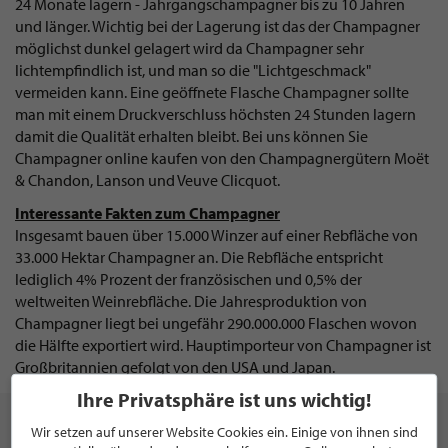
24 Monate lagern - Jahrgangschampagner bis zu 10 Jahren
und länger. Wichtig bei der Lagerung ist das der Champagner
möglichst dunkel gelagert wird da Champagner sehr
lichtempfindlich ist, und man so die "Lichtgeschmack"
vermeiden kann. Eine geöffnete Flasche Champagner sollte
man mit einem Druckverschluss höchsten 24 Stunden lagern
damit die Qualität erhalten bleibt. Bei uns können Sie
Champagner online kaufen von den Champagnergütern Moët
& Chandon, Lanson und Veuve Clicquot.
Interessante Fakten zum Champagner
Insgesamt bauen über 15.000 Winzer auf einer Rebfläche von
33.000 Hektar Champagner an. Die Rebfläche entspricht
lediglich 4% Prozent der französischen und 0,5% der
weltweiten Weinrebfläche. Die Jahresproduktion von
Champagner liegt bei ungefähr 290.000.000 Flaschen wovon
die Hälfte exportiert wird. Hauptimporteur von Champagner ist
Großbritannien gefolgt von den USA und Japan.
Ihre Privatsphäre ist uns wichtig!
Wir setzen auf unserer Website Cookies ein. Einige von ihnen sind
Delishopper