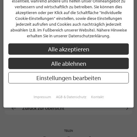
essentiell, während andere uns helfen unser Onlineangebot zu
verbessern und wirtschaftlich zu betreiben. Sie können dies
Körnickerfeld 9
akzeptieren oder per Klick auf die Schaltfläche "Individuelle
23743 Grömitz
Cookie-Einstellungen" einstellen, sowie diese Einstellungen
jederzeit aufrufen und Cookies auch nachträglich jederzeit
abwählen (z.B. im Fußbereich unserer Website). Nähere Hinweise
E-Mail
erhalten Sie in unserer Datenschutzerklärung.
Website
Alle akzeptieren
Facebook
Alle ablehnen
Instagram
Einstellungen bearbeiten
Unternehmens­profil
Impressum
AGB & Datenschutz
Kontakt
Zurück zur Übersicht
TEILEN