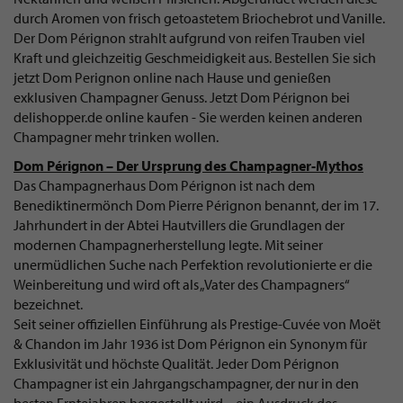
durch Aromen von frisch getoastetem Briochebrot und Vanille.
Der Dom Pérignon strahlt aufgrund von reifen Trauben viel
Kraft und gleichzeitig Geschmeidigkeit aus. Bestellen Sie sich
jetzt Dom Perignon online nach Hause und genießen
exklusiven Champagner Genuss. Jetzt Dom Pérignon bei
delishopper.de online kaufen - Sie werden keinen anderen
Champagner mehr trinken wollen.
Dom Pérignon – Der Ursprung des Champagner-Mythos
Das Champagnerhaus Dom Pérignon ist nach dem
Benediktinermönch Dom Pierre Pérignon benannt, der im 17.
Jahrhundert in der Abtei Hautvillers die Grundlagen der
modernen Champagnerherstellung legte. Mit seiner
unermüdlichen Suche nach Perfektion revolutionierte er die
Weinbereitung und wird oft als „Vater des Champagners“
bezeichnet.
Seit seiner offiziellen Einführung als Prestige-Cuvée von Moët
& Chandon im Jahr 1936 ist Dom Pérignon ein Synonym für
Exklusivität und höchste Qualität. Jeder Dom Pérignon
Champagner ist ein Jahrgangschampagner, der nur in den