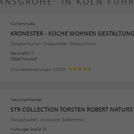
ANSGROHE" IN KÖLN FÜH
Küchenstudio
KRONESTER - KÜCHE WOHNEN GESTALTUN
Designer-Küchen · Einbaumöbel · Einbauschrank
Klevstraße 17
53840 Troisdorf
6 Kundenbewertungen, 5.0/5.0
Natursteinhandel
STR COLLECTION TORSTEN ROBERT NATURST
Abzugshauben · Accessoire · Badezimmer
Nürburger Straße 19