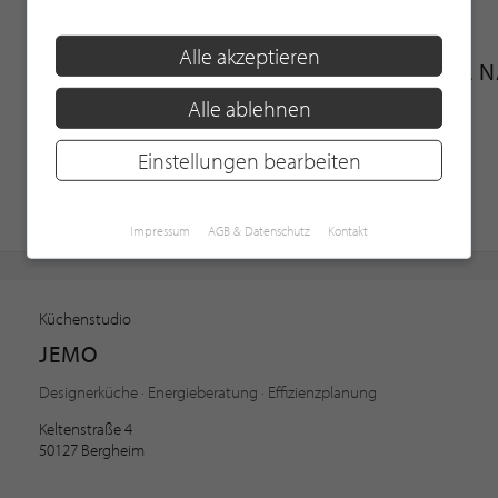
Fliesenhandel
Alle akzeptieren
ERFTRAUM - PATRICK MOSLER & MICHAEL 
Alle ablehnen
Badezimmermöbel · Badezimmersanierung · Bauchemie
Justus-von-Liebig-Straße 31
Einstellungen bearbeiten
50374 Erftstadt
Impressum
AGB & Datenschutz
Kontakt
Küchenstudio
JEMO
Designerküche · Energieberatung · Effizienzplanung
Keltenstraße 4
50127 Bergheim