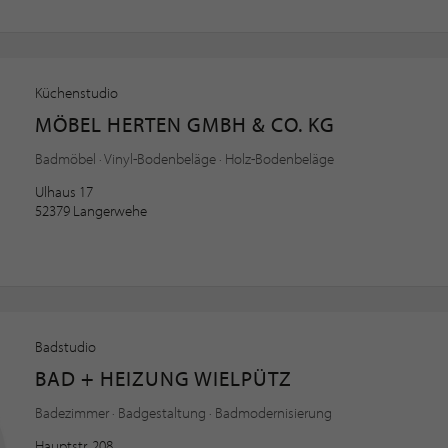
Küchenstudio
MÖBEL HERTEN GMBH & CO. KG
Badmöbel · Vinyl-Bodenbeläge · Holz-Bodenbeläge
Ulhaus 17
52379 Langerwehe
Badstudio
BAD + HEIZUNG WIELPÜTZ
Badezimmer · Badgestaltung · Badmodernisierung
Hauptstr. 208