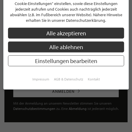
Cookie-Einstellungen" einstellen, sowie diese Einstellungen
jederzeit aufrufen und Cookies auch nachträglich jederzeit
NEWSLETTER
abwählen (z.B. im Fußbereich unserer Website). Nähere Hinweise
erhalten Sie in unserer Datenschutzerklärung.
Bleiben Sie immer UP TO DATE! Melden Sie sich jetzt für
unseren STILPUNKTE®-Newsletter an und profitieren Sie
Alle akzeptieren
von exklusiven
Neuigkeiten, Trends
und
Angeboten
Mit der Anmeldung für unseren Newsletter stimmen Sie
Alle ablehnen
unseren
Datenschutzbestimmungen
zu. Eine
Abmeldung
ist jederzeit möglich.
Einstellungen bearbeiten
Impressum
AGB & Datenschutz
Kontakt
ANMELDEN
Mit der Anmeldung an unserem Newsletter stimmen Sie unseren
Datenschutzbestimmungen
zu. Eine
Abmeldung
ist jederzeit möglich.