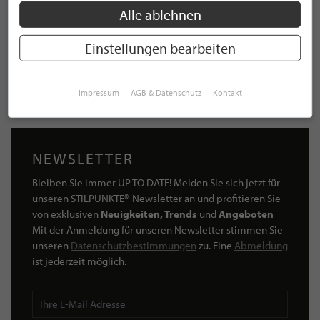
Alle ablehnen
Einstellungen bearbeiten
Landhaus Lister Hüs
1.255,00 €
Impressum
AGB & Datenschutz
Kontakt
NEWSLETTER
Bleiben Sie immer UP TO DATE! Melden Sie sich jetzt für
unseren STILPUNKTE®-Newsletter an und profitieren Sie
von exklusiven
Neuigkeiten, Trends
und
Angeboten
Mit der Anmeldung für unseren Newsletter stimmen Sie
unseren
Datenschutzbestimmungen
zu. Eine
Abmeldung
ist jederzeit möglich.