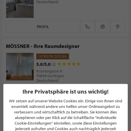
Deutschland
PROFIL
MÖSSNER - Ihre Raumdesigner
INTERIOR DESIGN
5.0/5.0
(2)
Kronengasse 9
70839 Gerlingen
Deutschland
Ihre Privatsphäre ist uns wichtig!
PROFIL
Wir setzen auf unserer Website Cookies ein. Einige von ihnen sind
essentiell, während andere uns helfen unser Onlineangebot zu
arredare GmbH
verbessern und wirtschaftlich zu betreiben. Sie können dies
akzeptieren oder per Klick auf die Schaltfläche "Individuelle
EINRICHTUNGSHAUS
Cookie-Einstellungen" einstellen, sowie diese Einstellungen
5.0/5.0
jederzeit aufrufen und Cookies auch nachträglich jederzeit
(5)