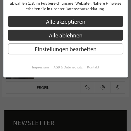
abwählen (z.B. im Fußbereich unserer Website). Nähere Hinweise
Huyssenallee 89-93
erhalten Sie in unserer Datenschutzerklärung.
45128 Essen
Deutschland
Alle akzeptieren
PROFIL
Alle ablehnen
mb Küchenkonzept GmbH
Einstellungen bearbeiten
KÜCHENSTUDIO
Melkweg 6
47495 Rheinberg
Impressum
AGB & Datenschutz
Kontakt
Deutschland
PROFIL
NEWSLETTER