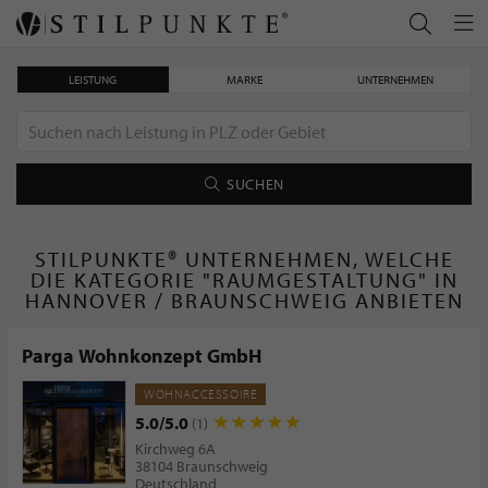
LEISTUNG
MARKE
UNTERNEHMEN
SUCHEN
STILPUNKTE® UNTERNEHMEN, WELCHE
DIE KATEGORIE "RAUMGESTALTUNG" IN
HANNOVER / BRAUNSCHWEIG ANBIETEN
Parga Wohnkonzept GmbH
WOHNACCESSOIRE
5.0/5.0
(1)
Kirchweg 6A
38104 Braunschweig
Deutschland