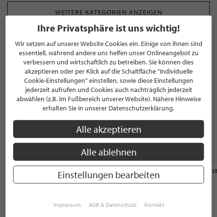
WEITERE KATEGORIEN ANZEIGEN
Ihre Privatsphäre ist uns wichtig!
Wir setzen auf unserer Website Cookies ein. Einige von ihnen sind
MARKEN
essentiell, während andere uns helfen unser Onlineangebot zu
verbessern und wirtschaftlich zu betreiben. Sie können dies
akzeptieren oder per Klick auf die Schaltfläche "Individuelle
Cookie-Einstellungen" einstellen, sowie diese Einstellungen
jederzeit aufrufen und Cookies auch nachträglich jederzeit
abwählen (z.B. im Fußbereich unserer Website). Nähere Hinweise
erhalten Sie in unserer Datenschutzerklärung.
Alle akzeptieren
WEITERE STILPUNKTE GANZ IN DER NÄHE
VON "ARTFISCHER DIE
Alle ablehnen
MÖBELMANUFAKTUR"
Einstellungen bearbeiten
GALERIE
KUNSTHAUS HANNOVER
Impressum
AGB & Datenschutz
Kontakt