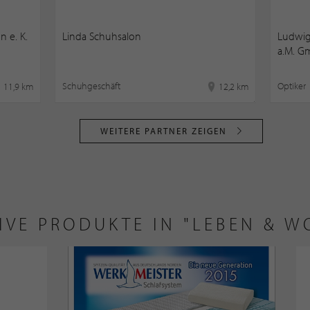
 e. K.
Linda Schuhsalon
Ludwig
a.M. G
Schuhgeschäft
Optiker
11,9 km
12,2 km
WEITERE PARTNER ZEIGEN
IVE PRODUKTE IN "LEBEN & 