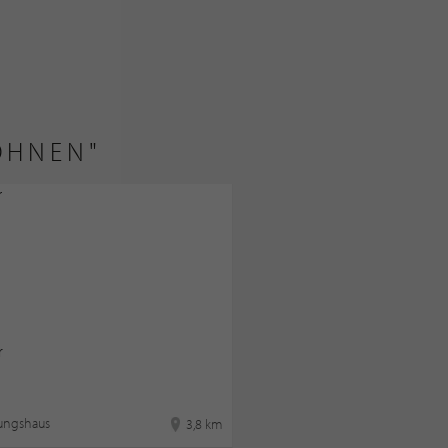
OHNEN"
r
tungshaus
3,8 km