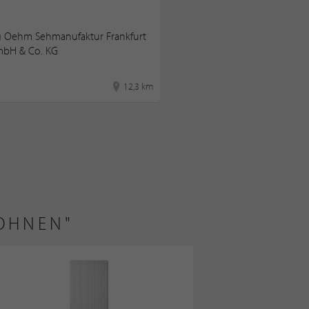
 Oehm Sehmanufaktur Frankfurt
mbH & Co. KG
12,3 km
WOHNEN"