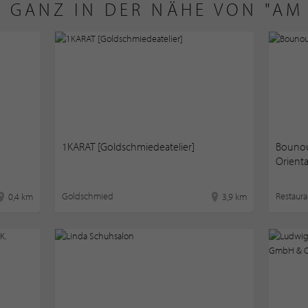
 GANZ IN DER NÄHE VON "AM 
1KARAT [Goldschmiedeatelier]
Bounour
Orienta
Goldschmied
Restaura
0,4 km
3,9 km