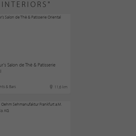
INTERIORS"
‘s Salon de Thè & Patisserie
l
nts & Bars
11,6 km