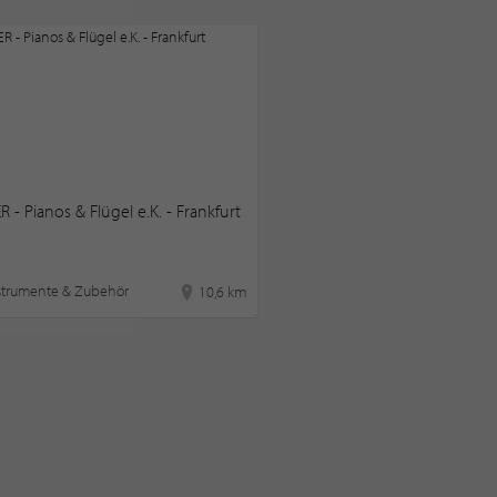
- Pianos & Flügel e.K. - Frankfurt
strumente & Zubehör
10,6 km