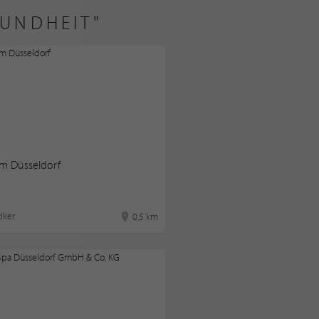
SUNDHEIT"
m Düsseldorf
iker
0,5 km