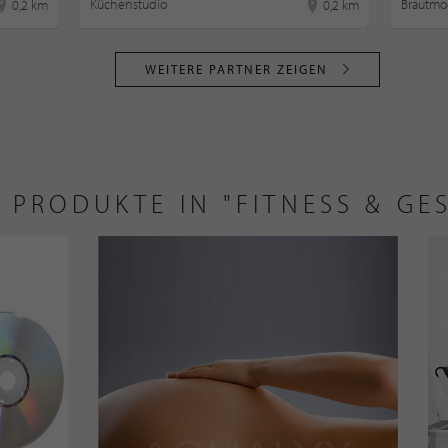
Küchenstudio
Brautmo
0,2 km
0,2 km
WEITERE PARTNER ZEIGEN
E PRODUKTE IN "FITNESS & GE