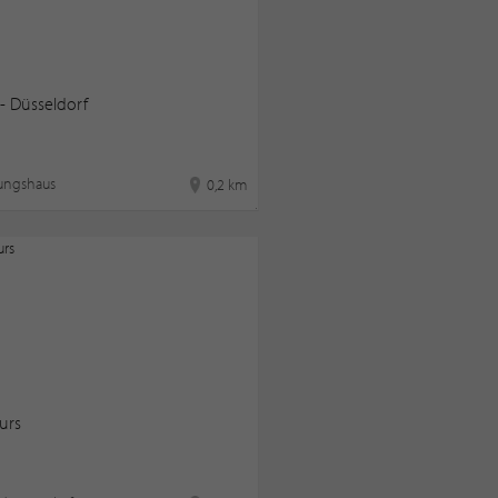
- Düsseldorf
tungshaus
0,2 km
urs