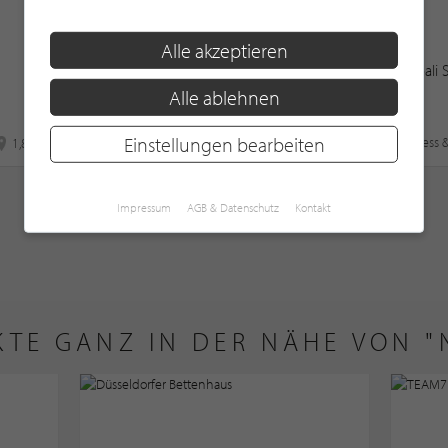
Alle akzeptieren
Männing hören-sehen-erleben -
Vabali
Düsseldorf
Alle ablehnen
Einstellungen bearbeiten
Hörakustiker
Fitness 
1,8 km
8,7 km
WEITERE PARTNER ZEIGEN
Impressum
AGB & Datenschutz
Kontakt
KTE GANZ IN DER NÄHE VON 