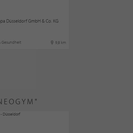
 Spa Düsseldorf GmbH & Co. KG
& Gesundheit
9,8 km
"NEOGYM"