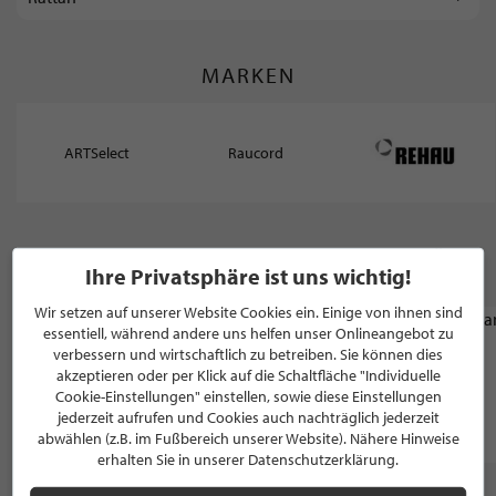
MARKEN
ARTSelect
Raucord
WEITERE STILPUNKTE GANZ IN DER NÄHE
Ihre Privatsphäre ist uns wichtig!
VON "ARTSELECT"
Wir setzen auf unserer Website Cookies ein. Einige von ihnen sind
essentiell, während andere uns helfen unser Onlineangebot zu
OPTIKER
verbessern und wirtschaftlich zu betreiben. Sie können dies
Optik Kittel
akzeptieren oder per Klick auf die Schaltfläche "Individuelle
Cookie-Einstellungen" einstellen, sowie diese Einstellungen
jederzeit aufrufen und Cookies auch nachträglich jederzeit
Düsseldorf, 5.0 / 5.0
abwählen (z.B. im Fußbereich unserer Website). Nähere Hinweise
erhalten Sie in unserer Datenschutzerklärung.