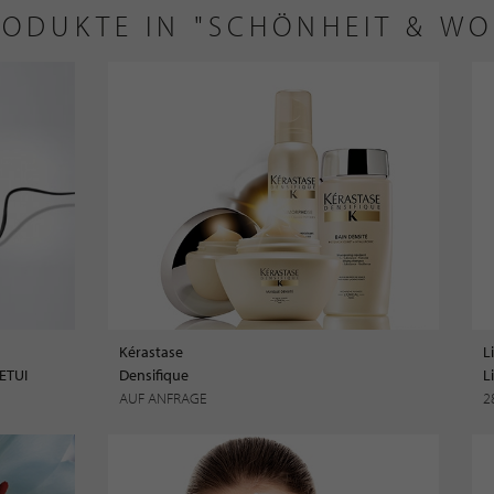
RODUKTE IN "SCHÖNHEIT & W
Kérastase
L
ETUI
Densifique
L
AUF ANFRAGE
2