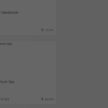
 Hairdresser
1,0 km
tum Spa
s & Spa
3,4 km