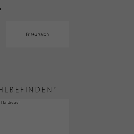
"
Friseursalon
OHLBEFINDEN"