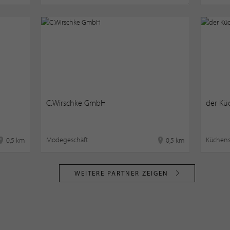
C.Wirschke GmbH
der Kü
Modegeschäft
Küchens
0,5 km
0,5 km
WEITERE PARTNER ZEIGEN