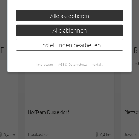
WEITERE PARTNER ZEIGEN
Alle akzeptieren
Alle ablehnen
Einstellungen bearbeiten
E GANZ IN DER NÄHE VON "AB
Impressum
AGB & Datenschutz
Kontakt
HörTeam Düsseldorf
Pletzsc
Hörakustiker
Juwelier
0,4 km
0,4 km