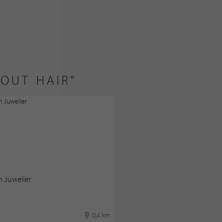
OUT HAIR"
h Juwelier
0,4 km