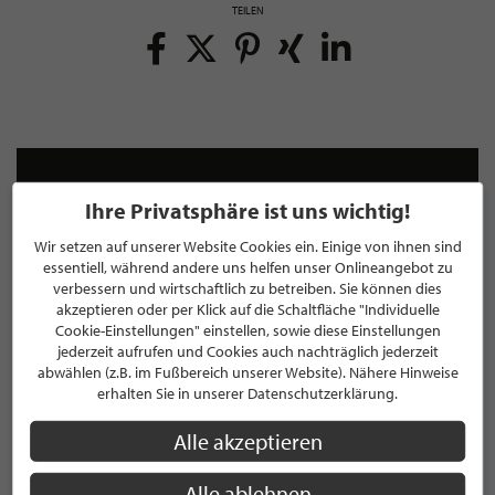
TEILEN
NEWSLETTER
Ihre Privatsphäre ist uns wichtig!
Bleiben Sie immer UP TO DATE! Melden Sie sich jetzt für
Wir setzen auf unserer Website Cookies ein. Einige von ihnen sind
unseren STILPUNKTE®-Newsletter an und profitieren Sie
essentiell, während andere uns helfen unser Onlineangebot zu
von exklusiven
Neuigkeiten, Trends
und
Angeboten
verbessern und wirtschaftlich zu betreiben. Sie können dies
Mit der Anmeldung für unseren Newsletter stimmen Sie
akzeptieren oder per Klick auf die Schaltfläche "Individuelle
unseren
Datenschutzbestimmungen
zu. Eine
Abmeldung
Cookie-Einstellungen" einstellen, sowie diese Einstellungen
jederzeit aufrufen und Cookies auch nachträglich jederzeit
ist jederzeit möglich.
abwählen (z.B. im Fußbereich unserer Website). Nähere Hinweise
erhalten Sie in unserer Datenschutzerklärung.
Alle akzeptieren
ANMELDEN
Alle ablehnen