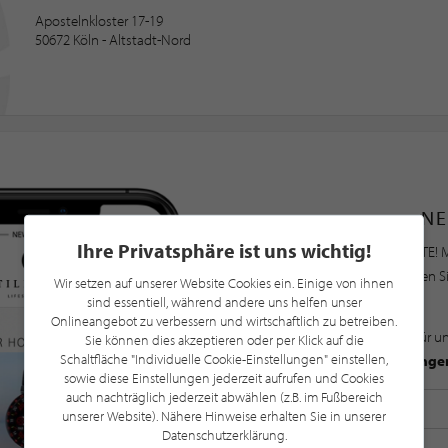
Apostelnkloster 17-19
50672 Köln - Altstadt-Nord
NE
Ihre Privatsphäre ist uns wichtig!
Bleiben Sie immer UP TO DATE! M
Newsletter an und profitieren S
Wir setzen auf unserer Website Cookies ein. Einige von ihnen
sind essentiell, während andere uns helfen unser
Onlineangebot zu verbessern und wirtschaftlich zu betreiben.
Mit der Anmeldung für u
Sie können dies akzeptieren oder per Klick auf die
Schaltfläche "Individuelle Cookie-Einstellungen" einstellen,
Datenschutzbestimmunge
sowie diese Einstellungen jederzeit aufrufen und Cookies
auch nachträglich jederzeit abwählen (z.B. im Fußbereich
unserer Website). Nähere Hinweise erhalten Sie in unserer
Datenschutzerklärung.