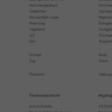
Mönchengladbach
Münche
Niederrhein
Nürnber
Ostwestfalen-Lippe
Regensb
Rhein-Sieg
Ruhrgebi
Siegerland
Stuttgar
Sylt
Thüring
Ulm
Wuppert
Schweiz
Basel
Zug
Zürich
Österreich
Salzburg
Themenbereiche
Highli
Auto & Mobiles
STILPUN