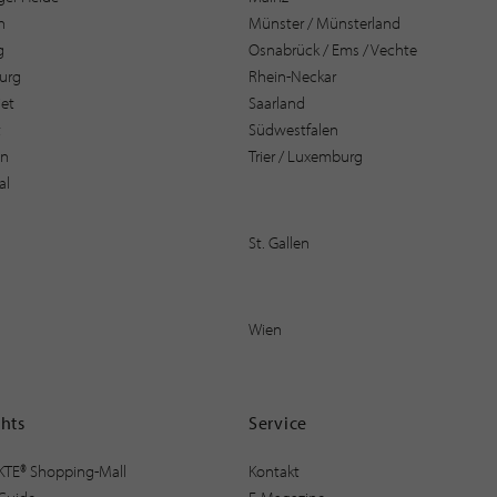
n
Münster / Münsterland
g
Osnabrück / Ems / Vechte
urg
Rhein-Neckar
et
Saarland
t
Südwestfalen
en
Trier / Luxemburg
al
St. Gallen
Wien
ghts
Service
KTE® Shopping-Mall
Kontakt