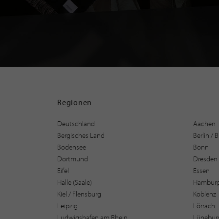
Regionen
Deutschland
Aachen
Bergisches Land
Berlin /
Bodensee
Bonn
Dortmund
Dresden
Eifel
Essen
Halle (Saale)
Hambur
Kiel / Flensburg
Koblenz
Leipzig
Lörrach
Ludwigshafen am Rhein
Lüneburg