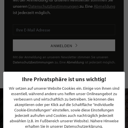
unseren
Datenschutzbestimmungen
zu. Eine
Abmeldung
ist jederzeit möglich.
ANMELDEN
Mit der Anmeldung an unserem Newsletter stimmen Sie unseren
Datenschutzbestimmungen
zu. Eine
Abmeldung
ist jederzeit möglich.
Ihre Privatsphäre ist uns wichtig!
Wir setzen auf unserer Website Cookies ein. Einige von ihnen sind
essentiell, während andere uns helfen unser Onlineangebot zu
verbessern und wirtschaftlich zu betreiben. Sie können dies
akzeptieren oder per Klick auf die Schaltfläche "Individuelle
Cookie-Einstellungen" einstellen, sowie diese Einstellungen
jederzeit aufrufen und Cookies auch nachträglich jederzeit
abwählen (z.B. im Fußbereich unserer Website). Nähere Hinweise
erhalten Sie in unserer Datenschutzerklärung.