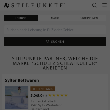
LEISTUNG
MARKE
UNTERNEHMEN
SUCHEN
STILPUNKTE PARTNER, WELCHE DIE
MARKE "SCHULTZ SCHLAFKULTUR"
ANBIETEN
Sylter Bettwaren
BETTENSTUDIO
5.0/5.0
(1)
Bismarckstraße 8
2590 Sylt / Westerland
Deutschland