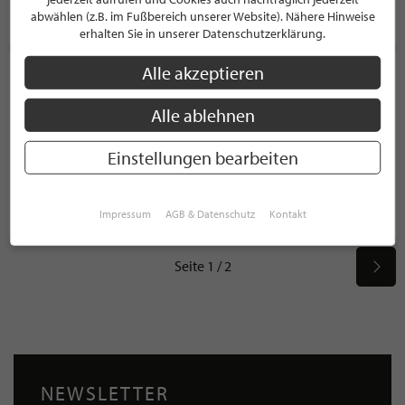
PROFIL
abwählen (z.B. im Fußbereich unserer Website). Nähere Hinweise
erhalten Sie in unserer Datenschutzerklärung.
Alle akzeptieren
von Drathen Aachen
DAMENMODE
Alle ablehnen
Holzgraben 13-15
52062 Aachen
Einstellungen bearbeiten
Deutschland
PROFIL
Impressum
AGB & Datenschutz
Kontakt
Seite 1 / 2
NEWSLETTER