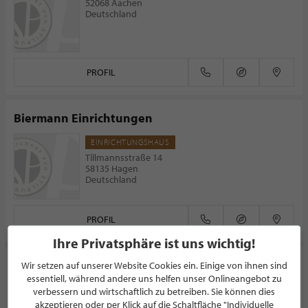
52068 Aachen
Deutschland
PROFIL
Biermann Einrichtungen
EINRICHTUNGSHAUS
Tillmannsstraße 14
58135 Hagen
Deutschland
PROFIL
Ihre Privatsphäre ist uns wichtig!
Müller Küchen Werksverkauf Essen
Wir setzen auf unserer Website Cookies ein. Einige von ihnen sind
essentiell, während andere uns helfen unser Onlineangebot zu
KÜCHENSTUDIO
verbessern und wirtschaftlich zu betreiben. Sie können dies
Heisinger Straße 485
akzeptieren oder per Klick auf die Schaltfläche "Individuelle