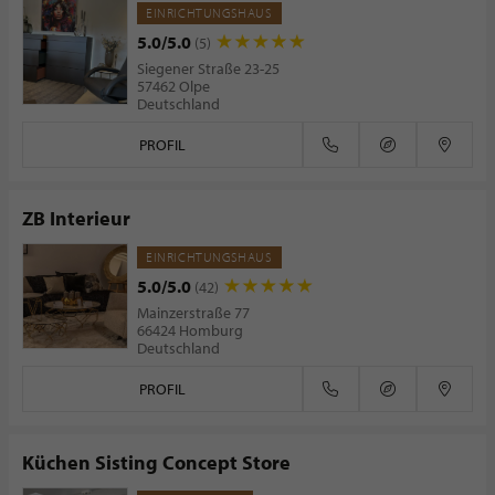
Zeppenfeld GmbH
EINRICHTUNGSHAUS
5.0/5.0
(5)
Siegener Straße 23-25
57462 Olpe
Deutschland
PROFIL
ZB Interieur
EINRICHTUNGSHAUS
5.0/5.0
(42)
Mainzerstraße 77
66424 Homburg
Deutschland
PROFIL
Küchen Sisting Concept Store