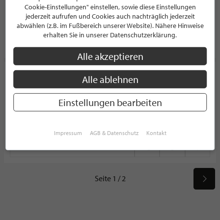
45259 Essen - Heisingen
Cookie-Einstellungen" einstellen, sowie diese Einstellungen
Deutschland
jederzeit aufrufen und Cookies auch nachträglich jederzeit
abwählen (z.B. im Fußbereich unserer Website). Nähere Hinweise
erhalten Sie in unserer Datenschutzerklärung.
PROFIL
Alle akzeptieren
CASA Finest Living
Alle ablehnen
EINRICHTUNGSHAUS
Einstellungen bearbeiten
Albrechtstr 12
12167 Berlin
Deutschland
Impressum
AGB & Datenschutz
Kontakt
PROFIL
Seite 1 / 2