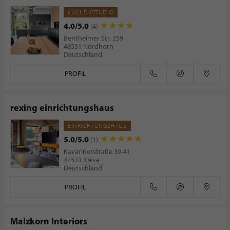
KÜCHENSTUDIO
4.0/5.0
(4)
Bentheimer Str. 259
48531 Nordhorn
Deutschland
PROFIL
rexing einrichtungshaus
EINRICHTUNGSHAUS
5.0/5.0
(1)
Kavarinerstraße 39-41
47533 Kleve
Deutschland
PROFIL
Malzkorn Interiors