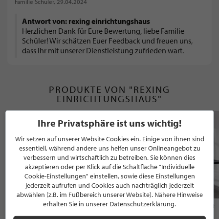
Familie Schüler
, 29.04.2024
Antwort von: rexing einrichtungshaus
Herzlichen Dank für Eure Bewertung, liebe Familie
Schüler! Wir schätzen Euer Feedback und freuen uns,
dass Ihr mit unserer Dienstleistung zufrieden wart.
PRODUKTE VON "REXING
EINRICHTUNGSHAUS"
Ihre Privatsphäre ist uns wichtig!
Wir setzen auf unserer Website Cookies ein. Einige von ihnen sind
essentiell, während andere uns helfen unser Onlineangebot zu
verbessern und wirtschaftlich zu betreiben. Sie können dies
akzeptieren oder per Klick auf die Schaltfläche "Individuelle
Cookie-Einstellungen" einstellen, sowie diese Einstellungen
jederzeit aufrufen und Cookies auch nachträglich jederzeit
abwählen (z.B. im Fußbereich unserer Website). Nähere Hinweise
erhalten Sie in unserer Datenschutzerklärung.
Asco Mono rustical Esstisch
Asco T-Table rustical Esstisch mit
Zentralfuß symmetrisch
4.713,00 €