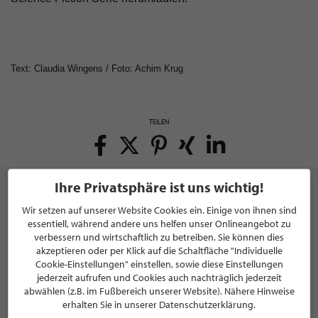
Text: Claudia Wingens / Foto: Achim Krug
TEILEN
Ihre Privatsphäre ist uns wichtig!
Wir setzen auf unserer Website Cookies ein. Einige von ihnen sind
essentiell, während andere uns helfen unser Onlineangebot zu
NEWSLETTER
verbessern und wirtschaftlich zu betreiben. Sie können dies
akzeptieren oder per Klick auf die Schaltfläche "Individuelle
Bleiben Sie immer UP TO DATE! Melden Sie sich jetzt für
Cookie-Einstellungen" einstellen, sowie diese Einstellungen
unseren STILPUNKTE®-Newsletter an und profitieren Sie
jederzeit aufrufen und Cookies auch nachträglich jederzeit
von exklusiven
Neuigkeiten, Trends
und
Angeboten
abwählen (z.B. im Fußbereich unserer Website). Nähere Hinweise
Mit der Anmeldung für unseren Newsletter stimmen Sie
erhalten Sie in unserer Datenschutzerklärung.
unseren
Datenschutzbestimmungen
zu. Eine
Abmeldung