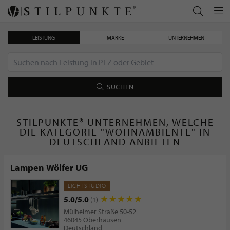
LEISTUNG
MARKE
UNTERNEHMEN
SUCHEN
STILPUNKTE® UNTERNEHMEN, WELCHE
DIE KATEGORIE "WOHNAMBIENTE" IN
DEUTSCHLAND ANBIETEN
Lampen Wölfer UG
LICHTSTUDIO
5.0/5.0
(1)
Mülheimer Straße 50-52
46045 Oberhausen
Deutschland