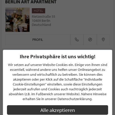
BERLIN ART APARTMENT
HOTEL
Rietzestraße 55
10409 Berlin
Deutschland
PROFIL
Ihre Privatsphäre ist uns wichtig!
Stoffakzente Neuffer
Wir setzen auf unserer Website Cookies ein. Einige von ihnen sind
RAUMAUSSTATTER
essentiell, während andere uns helfen unser Onlineangebot zu
Bahnhofstraße 6/1
verbessern und wirtschaftlich zu betreiben. Sie können dies
71384 Weinstadt
akzeptieren oder per Klick auf die Schaltfläche "Individuelle
Deutschland
Cookie-Einstellungen" einstellen, sowie diese Einstellungen
jederzeit aufrufen und Cookies auch nachträglich jederzeit
abwählen (z.B. im Fußbereich unserer Website). Nähere Hinweise
PROFIL
erhalten Sie in unserer Datenschutzerklärung.
Alle akzeptieren
Duft & Raum