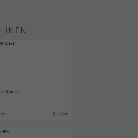
OHNEN"
ttenbauer
udio
7,6 km