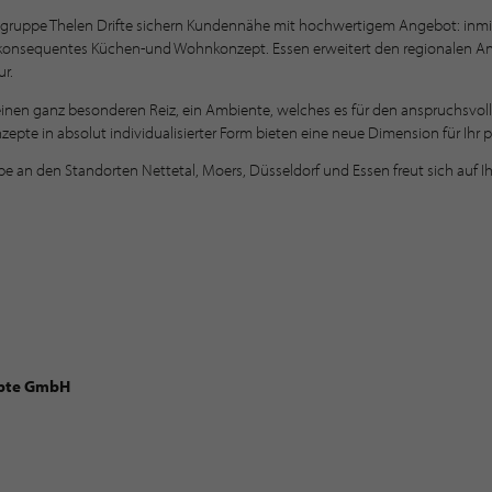
ruppe Thelen Drifte sichern Kundennähe mit hochwertigem Angebot: inmit
konsequentes Küchen-und Wohnkonzept. Essen erweitert den regionalen Ans
r.
e einen ganz besonderen Reiz, ein Ambiente, welches es für den anspruchsvol
pte in absolut individualisierter Form bieten eine neue Dimension für Ihr
 an den Standorten Nettetal, Moers, Düsseldorf und Essen freut sich auf I
epte GmbH