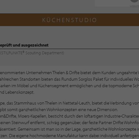
WEBSIT
KÜCHENSTUDIO
eprüft und ausgezeichnet
ng (STILPUNKTE® Scouting Department)
enommierten Unternehmen Thelen & Drifte bietet dem Kunden ungeahnte Vor
hlreichen Standorten bieten das Rundum Sorglos Paket für individuelles Wo
 Marken im Möbel und Küchensegment ermöglichen und die topmoderne Schre
nd Lebenskonzept.
, das Stammhaus von Thelen in Nettetal-Leuth, bietet die Verbindung von
e gibt somit ganzheitlichen Wohnkonzepten eine neue Dimension.
&Drifte, Moers-Kapellen, besticht durch den loftartigen Industrie-Charakte
nen Steinwurf entfernt, schräg gegenüber, der feste Partner Drifte Wohnf
sentiert. Gemeinsam ist man so in der Lage, ganzheitliche Wohnkonzepte in
en. Die eigene hochmoderne Manufaktur kann dabei individuell anfertigen, 