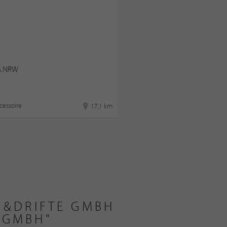
us.NRW
essoire
17,1 km
N&DRIFTE GMBH
 GMBH"