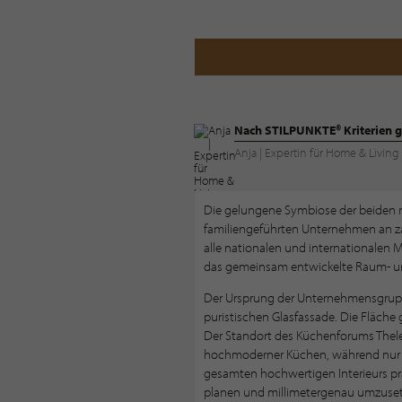
Nach STILPUNKTE® Kriterien g
Anja | Expertin für Home & Livi
Die gelungene Symbiose der beiden r
familiengeführten Unternehmen an za
alle nationalen und internationalen
das gemeinsam entwickelte Raum- u
Der Ursprung der Unternehmensgruppe
puristischen Glasfassade. Die Fläch
Der Standort des Küchenforums Thelen
hochmoderner Küchen, während nur ei
gesamten hochwertigen Interieurs prä
planen und millimetergenau umzusetz