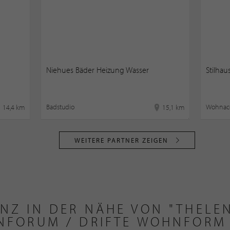
Niehues Bäder Heizung Wasser
Stilha
Badstudio
Wohnacc
14,4 km
15,1 km
WEITERE PARTNER ZEIGEN
ANZ IN DER NÄHE VON "THELE
NFORUM / DRIFTE WOHNFORM