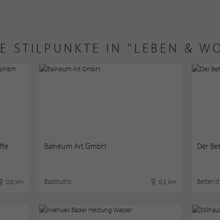
E STILPUNKTE IN "LEBEN & W
fte
Balneum Art GmbH
Der Be
Badstudio
Bettenst
0,0 km
0,3 km