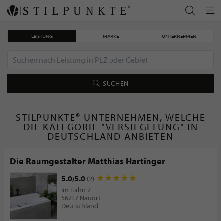
LEISTUNG
MARKE
UNTERNEHMEN
SUCHEN
STILPUNKTE® UNTERNEHMEN, WELCHE
DIE KATEGORIE "VERSIEGELUNG" IN
DEUTSCHLAND ANBIETEN
Die Raumgestalter Matthias Hartinger
5.0/5.0
(2)
Im Hahn 2
56237 Nauort
Deutschland