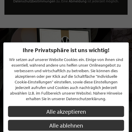
Datenschutzbestimmungen
zu. Eine
Abmeldung
ist jederzeit möglich.
Ihre Privatsphäre ist uns wichtig!
Wir setzen auf unserer Website Cookies ein. Einige von ihnen sind
essentiell, während andere uns helfen unser Onlineangebot zu
verbessern und wirtschaftlich zu betreiben. Sie können dies
akzeptieren oder per Klick auf die Schaltfläche "Individuelle
Cookie-Einstellungen" einstellen, sowie diese Einstellungen
jederzeit aufrufen und Cookies auch nachträglich jederzeit
abwählen (z.B. im Fußbereich unserer Website). Nähere Hinweise
erhalten Sie in unserer Datenschutzerklärung.
Alle akzeptieren
Alle ablehnen
BEWERBEN SIE SICH FÜR EINE GRATIS