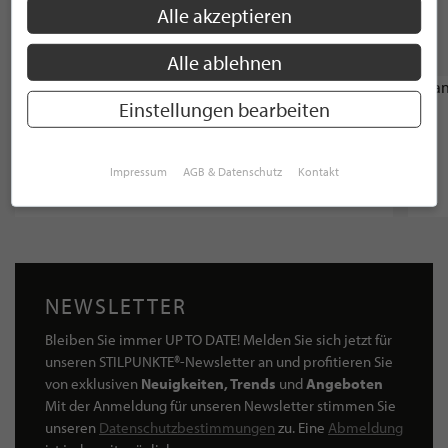
Alle akzeptieren
WEITERE STILPUNKTE AUS "LEBEN &
WOHNEN"
Alle ablehnen
EINRICHTUNGSHAUS
Einstellungen bearbeiten
DesignConcept GmbH
Impressum
AGB & Datenschutz
Kontakt
Bonn, 5.0 / 5.0
NEWSLETTER
Bleiben Sie immer UP TO DATE! Melden Sie sich jetzt für
unseren STILPUNKTE®-Newsletter an und profitieren Sie
von exklusiven
Neuigkeiten, Trends
und
Angeboten
Mit der Anmeldung für unseren Newsletter stimmen Sie
unseren
Datenschutzbestimmungen
zu. Eine
Abmeldung