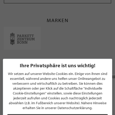
MARKEN
WEITERE STILPUNKTE GANZ IN DER NÄHE
Ihre Privatsphäre ist uns wichtig!
VON "PARKETTZENTRUM BONN"
Wir setzen auf unserer Website Cookies ein. Einige von ihnen sind
essentiell, während andere uns helfen unser Onlineangebot zu
HOTEL
verbessern und wirtschaftlich zu betreiben. Sie können dies
Ameron Hotel Königshof
akzeptieren oder per Klick auf die Schaltfläche "Individuelle
Cookie-Einstellungen" einstellen, sowie diese Einstellungen
jederzeit aufrufen und Cookies auch nachträglich jederzeit
Bonn
abwählen (z.B. im Fußbereich unserer Website). Nähere Hinweise
erhalten Sie in unserer Datenschutzerklärung.