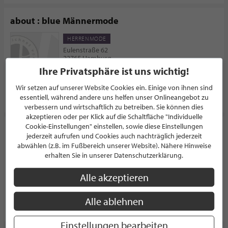
about : blue Männermode
HERRENMODE
Eulenstraße 62
22765 Hamburg
Deutschland
Ihre Privatsphäre ist uns wichtig!
Wir setzen auf unserer Website Cookies ein. Einige von ihnen sind
PROFIL
essentiell, während andere uns helfen unser Onlineangebot zu
verbessern und wirtschaftlich zu betreiben. Sie können dies
akzeptieren oder per Klick auf die Schaltfläche "Individuelle
Cookie-Einstellungen" einstellen, sowie diese Einstellungen
JF Flebbe Männermode
jederzeit aufrufen und Cookies auch nachträglich jederzeit
abwählen (z.B. im Fußbereich unserer Website). Nähere Hinweise
HERRENMODE
erhalten Sie in unserer Datenschutzerklärung.
Eppendorfer Baum 7
20249 Hamburg
Deutschland
Alle akzeptieren
Alle ablehnen
PROFIL
Einstellungen bearbeiten