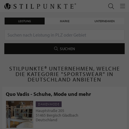
LEISTUNG
MARKE
UNTERNEHMEN
SUCHEN
STILPUNKTE® UNTERNEHMEN, WELCHE
DIE KATEGORIE "SPORTSWEAR" IN
DEUTSCHLAND ANBIETEN
Quo Vadis - Schuhe, Mode und mehr
DAMENMODE
Hauptstraße 205
51465 Bergisch Gladbach
Deutschland