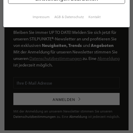
Impressum
AGB & Datenschutz
Kontakt
NEWSLETTER
Bleiben Sie immer UP TO DATE! Melden Sie sich jetzt für
unseren STILPUNKTE®-Newsletter an und profitieren Sie
von exklusiven
Neuigkeiten, Trends
und
Angeboten
Mit der Anmeldung für unseren Newsletter stimmen Sie
unseren
Datenschutzbestimmungen
zu. Eine
Abmeldung
ist jederzeit möglich.
ANMELDEN
Mit der Anmeldung an unserem Newsletter stimmen Sie unseren
Datenschutzbestimmungen
zu. Eine
Abmeldung
ist jederzeit möglich.