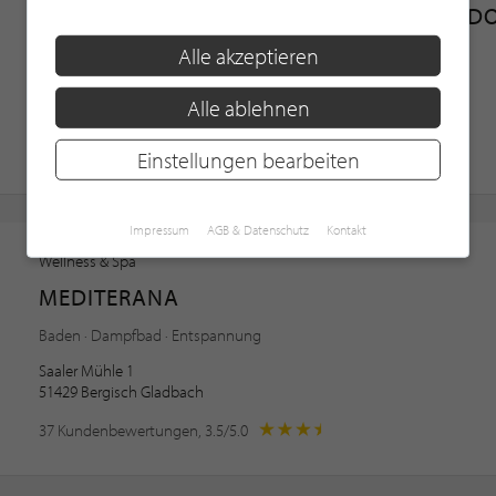
HOLMES PLACE FITNESS-STUDIO DÜSSELD
Alle akzeptieren
Balance · Diät · Ernährung
Königsallee 59
Alle ablehnen
40215 Düsseldorf
4 Kundenbewertungen, 4.0/5.0
Einstellungen bearbeiten
Impressum
AGB & Datenschutz
Kontakt
Wellness & Spa
MEDITERANA
Baden · Dampfbad · Entspannung
Saaler Mühle 1
51429 Bergisch Gladbach
37 Kundenbewertungen, 3.5/5.0