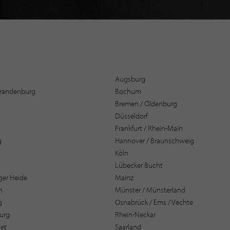
Augsburg
 Brandenburg
Bochum
Bremen / Oldenburg
Düsseldorf
Frankfurt / Rhein-Main
g
Hannover / Braunschweig
Köln
Lübecker Bucht
er Heide
Mainz
n
Münster / Münsterland
g
Osnabrück / Ems / Vechte
urg
Rhein-Neckar
et
Saarland