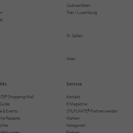
t
Südwestfalen
en
Trier / Luxemburg
al
St. Gallen
Wien
ghts
Service
KTE® Shopping-Mall
Kontakt
Guide
E-Magazine
e & Events
STILPUNKTE®-Partner werden
sche Rezepte
Marken
ichte
Kategorien
pfehlungen
Partner