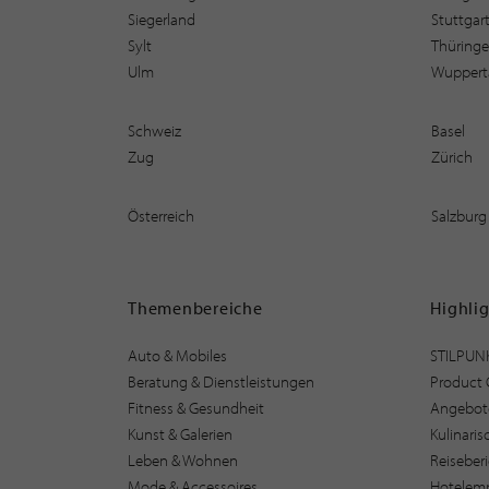
Siegerland
Stuttgar
Sylt
Thüring
Ulm
Wuppert
Schweiz
Basel
Zug
Zürich
Österreich
Salzburg
Themenbereiche
Highli
Auto & Mobiles
STILPUN
Beratung & Dienstleistungen
Product 
Fitness & Gesundheit
Angebot
Kunst & Galerien
Kulinari
Leben & Wohnen
Reiseber
Mode & Accessoires
Hotelem