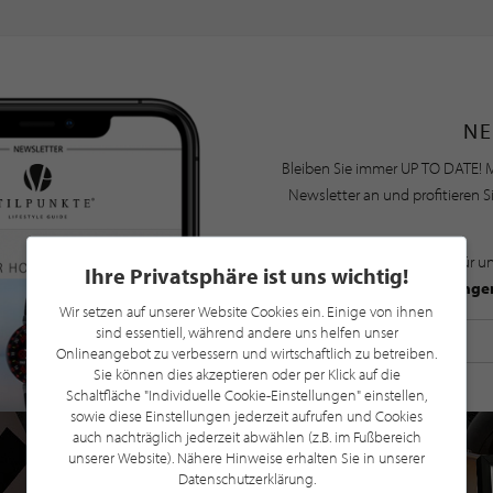
NE
Bleiben Sie immer UP TO DATE! M
Newsletter an und profitieren S
Mit der Anmeldung für u
Ihre Privatsphäre ist uns wichtig!
Datenschutzbestimmunge
Wir setzen auf unserer Website Cookies ein. Einige von ihnen
sind essentiell, während andere uns helfen unser
Onlineangebot zu verbessern und wirtschaftlich zu betreiben.
Sie können dies akzeptieren oder per Klick auf die
Schaltfläche "Individuelle Cookie-Einstellungen" einstellen,
sowie diese Einstellungen jederzeit aufrufen und Cookies
auch nachträglich jederzeit abwählen (z.B. im Fußbereich
unserer Website). Nähere Hinweise erhalten Sie in unserer
Datenschutzerklärung.