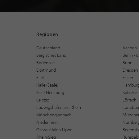
Regionen
Deutschland
Aachen
Bergisches Land
Berlin /
Bodensee
Bonn
Dortmund
Dresden
Eifel
Essen
Halle (Saale)
Hambur
Kiel / Flensburg
Koblenz
Leipzig
Lörrach
Ludwigshafen am Rhein
Lüneburg
Mönchengladbach
Münche
Niederrhein
Nürnber
Ostwestfalen-Lippe
Regensb
Rhein-Sieg
Ruhrgebi