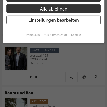
Westparkstraße 30
Alle ablehnen
47803 Krefeld
Deutschland
Einstellungen bearbeiten
PROFIL
Impressum
AGB & Datenschutz
Kontakt
LR Immobilien – Leuschner & Riemer Immobilien
IMMOBILIENMAKLER
Westwall 155
47798 Krefeld
Deutschland
PROFIL
Raum und Bau
ARCHITEKT
Friedensstraße 2g