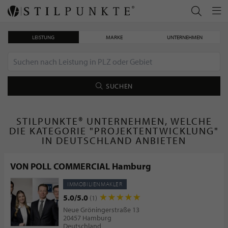
LEISTUNG
MARKE
UNTERNEHMEN
SUCHEN
STILPUNKTE® UNTERNEHMEN, WELCHE
DIE KATEGORIE "PROJEKTENTWICKLUNG"
IN DEUTSCHLAND ANBIETEN
VON POLL COMMERCIAL Hamburg
IMMOBILIENMAKLER
5.0/5.0
(1)
Neue Gröningerstraße 13
20457 Hamburg
Deutschland