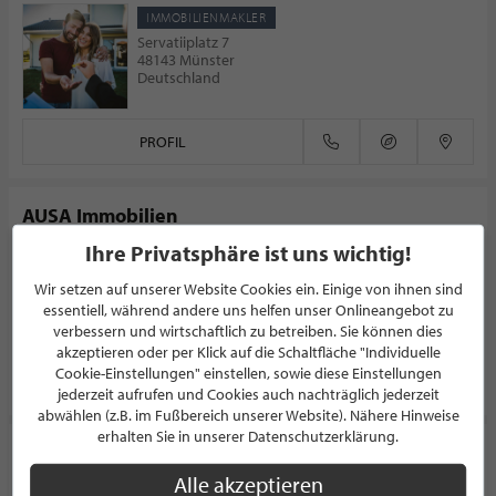
IMMOBILIENMAKLER
Servatiiplatz 7
48143 Münster
Deutschland
PROFIL
AUSA Immobilien
Ihre Privatsphäre ist uns wichtig!
IMMOBILIENMAKLER
Wolbecker Straße 304
Wir setzen auf unserer Website Cookies ein. Einige von ihnen sind
48155 Münster
essentiell, während andere uns helfen unser Onlineangebot zu
Deutschland
verbessern und wirtschaftlich zu betreiben. Sie können dies
akzeptieren oder per Klick auf die Schaltfläche "Individuelle
Cookie-Einstellungen" einstellen, sowie diese Einstellungen
PROFIL
jederzeit aufrufen und Cookies auch nachträglich jederzeit
abwählen (z.B. im Fußbereich unserer Website). Nähere Hinweise
erhalten Sie in unserer Datenschutzerklärung.
Westpark Immobilien
Alle akzeptieren
IMMOBILIENMAKLER