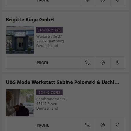
PROFIL
Brigitte Büge GmbH
DAMENMODE
Waitzstraße 27
22607 Hamburg
Deutschland
PROFIL
U&S Mode Werkstatt Sabine Polomski & Uschi
Herting
SCHNEIDEREI
Rembrandtstr. 50
45147 Essen
Deutschland
PROFIL