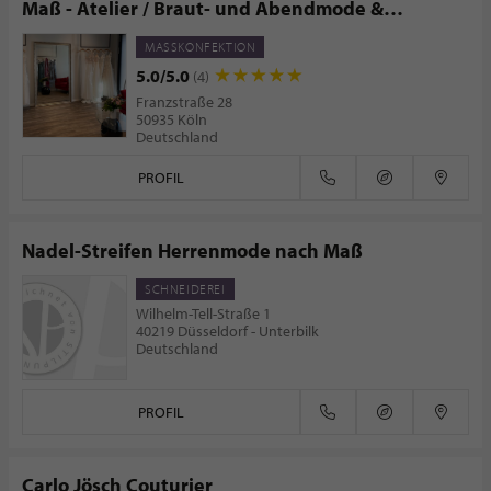
Maß - Atelier / Braut- und Abendmode &
Maßschneiderei /Daniela Reichmann
MASSKONFEKTION
5.0/5.0
(4)
Franzstraße 28
50935 Köln
Deutschland
PROFIL
Nadel-Streifen Herrenmode nach Maß
SCHNEIDEREI
Wilhelm-Tell-Straße 1
40219 Düsseldorf - Unterbilk
Deutschland
PROFIL
Carlo Jösch Couturier