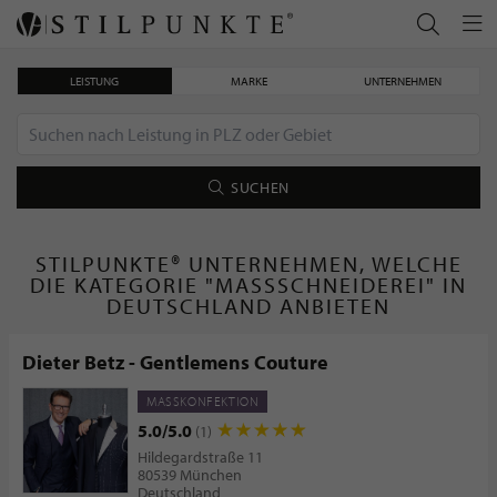
LEISTUNG
MARKE
UNTERNEHMEN
SUCHEN
STILPUNKTE® UNTERNEHMEN, WELCHE
DIE KATEGORIE "MASSSCHNEIDEREI" IN D
EUTSCHLAND ANBIETEN
Dieter Betz - Gentlemens Couture
MASSKONFEKTION
5.0/5.0
(1)
Hildegardstraße 11
80539 München
Deutschland