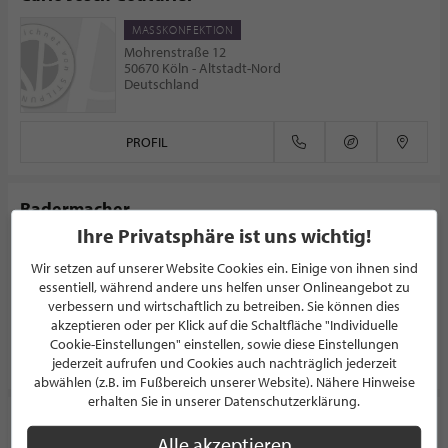
MASSKONFEKTION
Mohrenstraße 12
50670 Köln - Altstadt-Nord
Deutschland
PROFIL
Radermacher
Ihre Privatsphäre ist uns wichtig!
MASSKONFEKTION
Schadowplatz 11
Wir setzen auf unserer Website Cookies ein. Einige von ihnen sind
40212 Düsseldorf - Stadtmitte
essentiell, während andere uns helfen unser Onlineangebot zu
Deutschland
verbessern und wirtschaftlich zu betreiben. Sie können dies
akzeptieren oder per Klick auf die Schaltfläche "Individuelle
Cookie-Einstellungen" einstellen, sowie diese Einstellungen
PROFIL
jederzeit aufrufen und Cookies auch nachträglich jederzeit
abwählen (z.B. im Fußbereich unserer Website). Nähere Hinweise
erhalten Sie in unserer Datenschutzerklärung.
URSBOB - Ulla Meiners
Alle akzeptieren