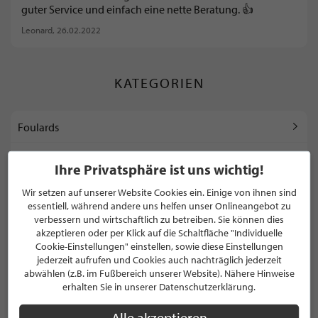
guter Service und einfach eine nette Beratung. 👍
Leonard
, 26.02.2022
KATEGORIEN
Foulards
Hemden
Ihre Privatsphäre ist uns wichtig!
Herren Accessoires
Wir setzen auf unserer Website Cookies ein. Einige von ihnen sind
essentiell, während andere uns helfen unser Onlineangebot zu
verbessern und wirtschaftlich zu betreiben. Sie können dies
Herrenausstatter
akzeptieren oder per Klick auf die Schaltfläche "Individuelle
Cookie-Einstellungen" einstellen, sowie diese Einstellungen
jederzeit aufrufen und Cookies auch nachträglich jederzeit
abwählen (z.B. im Fußbereich unserer Website). Nähere Hinweise
WEITERE KATEGORIEN ANZEIGEN
erhalten Sie in unserer Datenschutzerklärung.
Alle akzeptieren