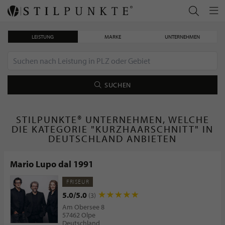
LEISTUNG
MARKE
UNTERNEHMEN
SUCHEN
STILPUNKTE® UNTERNEHMEN, WELCHE
DIE KATEGORIE "KURZHAARSCHNITT" IN
DEUTSCHLAND ANBIETEN
Mario Lupo dal 1991
FRISEUR
5.0/5.0
(3)
Am Obersee 8
57462 Olpe
Deutschland