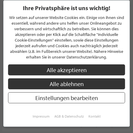
Ihre Privatsphäre ist uns wichtig!
Bauer Bauer
Wir setzen auf unserer Website Cookies ein. Einige von ihnen sind
essentiell, während andere uns helfen unser Onlineangebot zu
FRISEUR
verbessern und wirtschaftlich zu betreiben. Sie können dies
Elsaßstraße 15
akzeptieren oder per Klick auf die Schaltfläche "Individuelle
50677 Köln
Cookie-Einstellungen" einstellen, sowie diese Einstellungen
Deutschland
jederzeit aufrufen und Cookies auch nachträglich jederzeit
abwählen (z.B. im Fußbereich unserer Website). Nähere Hinweise
erhalten Sie in unserer Datenschutzerklärung.
PROFIL
Alle akzeptieren
Friseur Jesch
Alle ablehnen
FRISEUR
Bergische Landstraße 21
Einstellungen bearbeiten
51375 Leverkusen
Deutschland
Impressum
AGB & Datenschutz
Kontakt
PROFIL