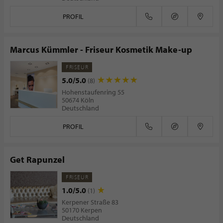
PROFIL
Marcus Kümmler - Friseur Kosmetik Make-up
FRISEUR
5.0/5.0
(8)
Hohenstaufenring 55
50674 Köln
Deutschland
PROFIL
Get Rapunzel
FRISEUR
1.0/5.0
(1)
Kerpener Straße 83
50170 Kerpen
Deutschland