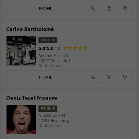
PROFIL
Carine Bartholomé
FRISEUR
5.0/5.0
(10)
Berliner Allee 43
40212 Düsseldorf
Deutschland
PROFIL
Deniz Tezel Friseure
FRISEUR
Apfelstraße 44
52525 Heinsberg
Deutschland