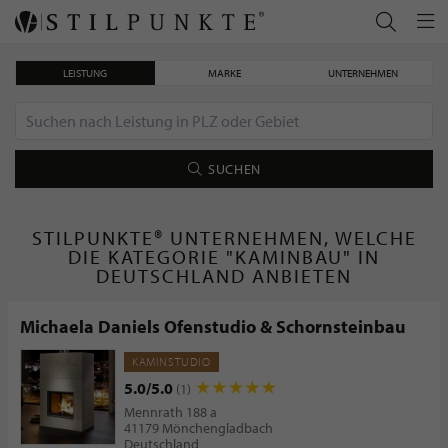
LEISTUNG
MARKE
UNTERNEHMEN
SUCHEN
STILPUNKTE® UNTERNEHMEN, WELCHE
DIE KATEGORIE "KAMINBAU" IN
DEUTSCHLAND ANBIETEN
Michaela Daniels Ofenstudio & Schornsteinbau
KAMINSTUDIO
5.0/5.0
(1)
Mennrath 188 a
41179 Mönchengladbach
Deutschland