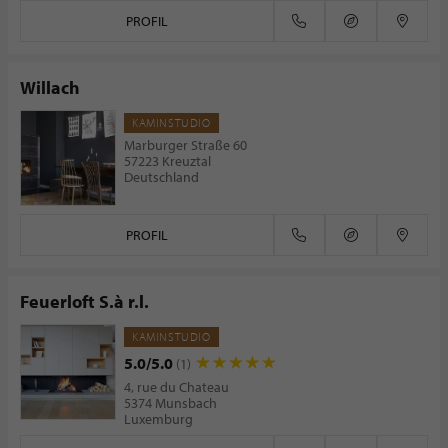
PROFIL
Willach
KAMINSTUDIO
Marburger Straße 60
57223 Kreuztal
Deutschland
PROFIL
Feuerloft S.à r.l.
KAMINSTUDIO
5.0/5.0
(1)
4, rue du Chateau
5374 Munsbach
Luxemburg