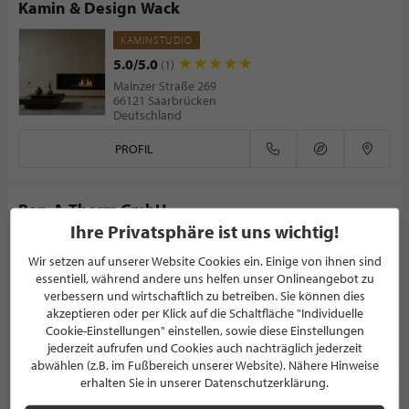
Kamin & Design Wack
KAMINSTUDIO
5.0/5.0
(1)
Mainzer Straße 269
66121 Saarbrücken
Deutschland
PROFIL
Bon-A-Therm GmbH
Ihre Privatsphäre ist uns wichtig!
OUTDOORKÜCHEN
Wir setzen auf unserer Website Cookies ein. Einige von ihnen sind
Hochstraße 13
54657 Gindorf
essentiell, während andere uns helfen unser Onlineangebot zu
Deutschland
verbessern und wirtschaftlich zu betreiben. Sie können dies
akzeptieren oder per Klick auf die Schaltfläche "Individuelle
Cookie-Einstellungen" einstellen, sowie diese Einstellungen
PROFIL
jederzeit aufrufen und Cookies auch nachträglich jederzeit
abwählen (z.B. im Fußbereich unserer Website). Nähere Hinweise
erhalten Sie in unserer Datenschutzerklärung.
Bon-A-Therm Kamine S.à.r.l.