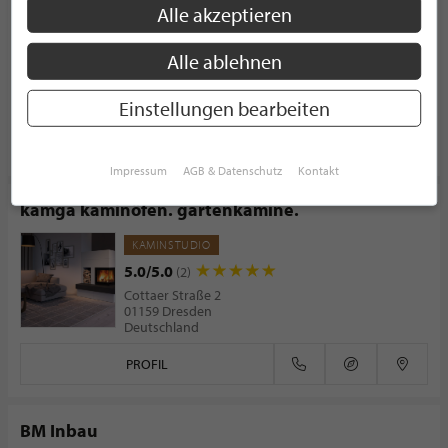
Alle akzeptieren
KAMINSTUDIO
1, Momperwee
Alle ablehnen
6665 Herborn
Luxemburg
Einstellungen bearbeiten
PROFIL
Impressum
AGB & Datenschutz
Kontakt
kamga kaminöfen. gartenkamine.
KAMINSTUDIO
5.0/5.0
(2)
Cottaer Straße 2
01159 Dresden
Deutschland
PROFIL
BM Inbau