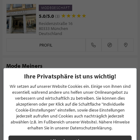
MODEGESCHÄFT
5.0/5.0
(3)
Residenzstraße 16
80333 München
Deutschland
PROFIL
Mode Meiners
Ihre Privatsphäre ist uns wichtig!
MODEGESCHÄFT
5.0/5.0
(1)
Wir setzen auf unserer Website Cookies ein. Einige von ihnen sind
essentiell, während andere uns helfen unser Onlineangebot zu
Papenburger Straße 123
26810 Westoverledingen
verbessern und wirtschaftlich zu betreiben. Sie können dies
Deutschland
akzeptieren oder per Klick auf die Schaltfläche "Individuelle
Cookie-Einstellungen" einstellen, sowie diese Einstellungen
PROFIL
jederzeit aufrufen und Cookies auch nachträglich jederzeit
abwählen (z.B. im Fußbereich unserer Website). Nähere Hinweise
erhalten Sie in unserer Datenschutzerklärung.
LEYs Markenmode Megastore