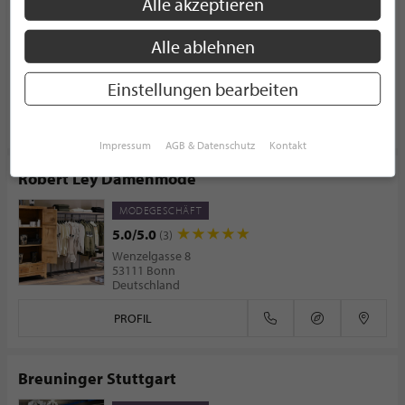
Alle akzeptieren
MODEGESCHÄFT
Europaallee 8
Alle ablehnen
50226 Frechen
Deutschland
Einstellungen bearbeiten
PROFIL
Impressum
AGB & Datenschutz
Kontakt
Robert Ley Damenmode
MODEGESCHÄFT
5.0/5.0
(3)
Wenzelgasse 8
53111 Bonn
Deutschland
PROFIL
Breuninger Stuttgart