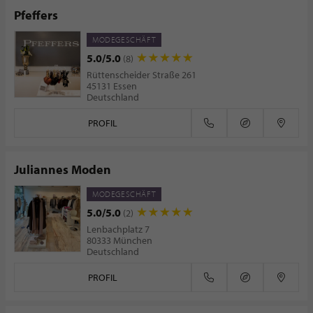
Pfeffers
MODEGESCHÄFT
5.0/5.0
(8)
Rüttenscheider Straße 261
45131 Essen
Deutschland
PROFIL
Juliannes Moden
MODEGESCHÄFT
5.0/5.0
(2)
Lenbachplatz 7
80333 München
Deutschland
PROFIL