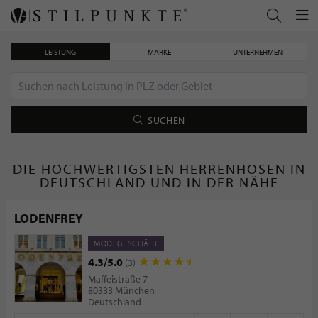
LEISTUNG
MARKE
UNTERNEHMEN
SUCHEN
DIE HOCHWERTIGSTEN HERRENHOSEN IN
DEUTSCHLAND UND IN DER NÄHE
LODENFREY
MODEGESCHÄFT
4.3/5.0
(3)
Maffeistraße 7
80333 München
Deutschland