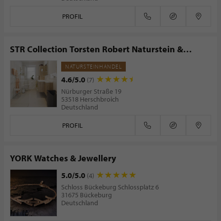
PROFIL
STR Collection Torsten Robert Naturstein &
Fliesen
NATURSTEINHANDEL
4.6/5.0
(7)
Nürburger Straße 19
53518 Herschbroich
Deutschland
PROFIL
YORK Watches & Jewellery
5.0/5.0
(4)
Schloss Bückeburg Schlossplatz 6
31675 Bückeburg
Deutschland