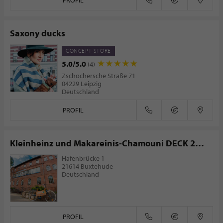
PROFIL
Saxony ducks
CONCEPT STORE
5.0/5.0
(4)
Zschochersche Straße 71
04229 Leipzig
Deutschland
PROFIL
Kleinheinz und Makareinis-Chamouni DECK 2
GbR
Hafenbrücke 1
21614 Buxtehude
Deutschland
PROFIL