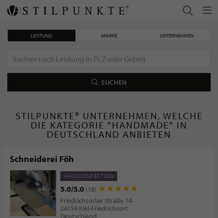
LEISTUNG
MARKE
UNTERNEHMEN
SUCHEN
STILPUNKTE® UNTERNEHMEN, WELCHE
DIE KATEGORIE "HANDMADE" IN
DEUTSCHLAND ANBIETEN
Schneiderei Föh
MASSKONFEKTION
5.0/5.0
(18)
Friedrichsorter Straße 14
24159 Kiel-Friedrichsort
Deutschland