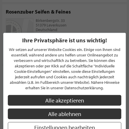
Rosenzuber Seifen & Feines
Birkenbergstr. 33
51379 Leverkusen
Deutschland
Ihre Privatsphäre ist uns wichtig!
Wir setzen auf unserer Website Cookies ein. Einige von ihnen sind
PROFIL
essentiell, während andere uns helfen unser Onlineangebot zu
verbessern und wirtschaftlich zu betreiben. Sie können dies
akzeptieren oder per Klick auf die Schaltfläche "Individuelle
Cookie-Einstellungen" einstellen, sowie diese Einstellungen
Sabine Pauly GmbH - Boutique Café
jederzeit aufrufen und Cookies auch nachträglich jederzeit
abwählen (z.B. im Fußbereich unserer Website). Nähere Hinweise
CAFÉ
erhalten Sie in unserer Datenschutzerklärung.
Mayener Straße 108
56727 Mayen
Deutschland
Alle akzeptieren
Alle ablehnen
PROFIL
Einstellungen bearbeiten