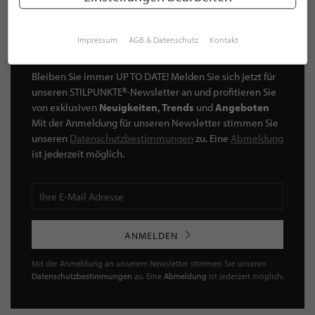
Impressum
AGB & Datenschutz
Kontakt
NEWSLETTER
Bleiben Sie immer UP TO DATE! Melden Sie sich jetzt für
unseren STILPUNKTE®-Newsletter an und profitieren Sie
von exklusiven
Neuigkeiten, Trends
und
Angeboten
Mit der Anmeldung für unseren Newsletter stimmen Sie
unseren
Datenschutzbestimmungen
zu. Eine
Abmeldung
ist jederzeit möglich.
ANMELDEN
Mit der Anmeldung an unserem Newsletter stimmen Sie unseren
Datenschutzbestimmungen
zu. Eine
Abmeldung
ist jederzeit möglich.