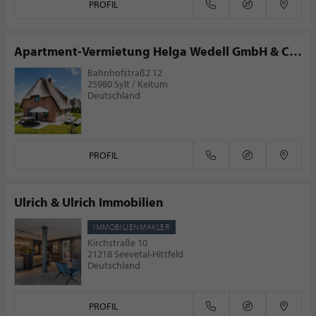
PROFIL
Apartment-Vermietung Helga Wedell GmbH & Co.
KG
Bahnhofstraß2 12
25980 Sylt / Keitum
Deutschland
PROFIL
Ulrich & Ulrich Immobilien
IMMOBILIENMAKLER
Kirchstraße 10
21218 Seevetal-Hittfeld
Deutschland
PROFIL