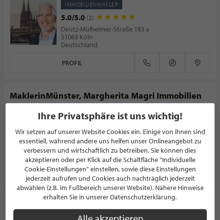
IMMOBILIENMAKLER
5.0/5.0
(2)
Deutz-Mülheimer-Straße 183 a
51063 Köln
Deutschland
PROFIL
MaklerinMünster, Margherita Magri Immobilien
IMMOBILIENMAKLER
Ihre Privatsphäre ist uns wichtig!
5.0/5.0
(6)
Wir setzen auf unserer Website Cookies ein. Einige von ihnen sind
Kreuzstrasse 36
essentiell, während andere uns helfen unser Onlineangebot zu
48143 Münster
verbessern und wirtschaftlich zu betreiben. Sie können dies
Deutschland
akzeptieren oder per Klick auf die Schaltfläche "Individuelle
Cookie-Einstellungen" einstellen, sowie diese Einstellungen
PROFIL
jederzeit aufrufen und Cookies auch nachträglich jederzeit
abwählen (z.B. im Fußbereich unserer Website). Nähere Hinweise
erhalten Sie in unserer Datenschutzerklärung.
Immobilienhandelsgesellschaft Dömer m.b.H.
Alle akzeptieren