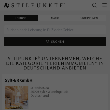
LEISTUNG
MARKE
UNTERNEHMEN
SUCHEN
STILPUNKTE® UNTERNEHMEN, WELCHE
DIE KATEGORIE "FERIENIMMOBILIEN" IN
DEUTSCHLAND ANBIETEN
Sylt-ER GmbH
Strandstr. 8a
25996 Sylt / Wenningstedt
Deutschland