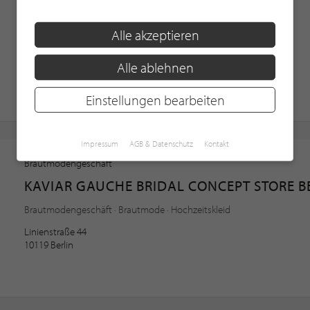
WIESCHHÖRSTER GMBH
Alle akzeptieren
Herrenmode · Men's wear · Hochzeit
An der Martinschule 2
Alle ablehnen
48268 Greven
Einstellungen bearbeiten
Impressum
AGB & Datenschutz
Kontakt
Brautmodengeschäft
KAVIAR GAUCHE BRIDAL CONCEPT STORE B
Brautmodengeschäft · Brautmode · Hochzeitskleid
Linienstraße 44
10119 Berlin