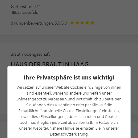
Gartenstrasse 11
48653 Coesfeld
8 Kundenbewertungen, 5.0/5.0
Brautmodengeschäft
HAUS DER BRAUT IN HAAG
Abendkleider · Abendmode · Accessoire
Ihre Privatsphäre ist uns wichtig!
Hauptstrasse 2-4
Wir setzen auf unserer Website Cookies ein. Einige von ihnen
83527 Haag in Oberbayern
sind essentiell, während andere uns helfen unser
Onlineangebot zu verbessern und wirtschaftlich zu betreiben.
1 Kundenbewertung, 5.0/5.0
Sie können dies akzeptieren oder per Klick auf die
Schaltfläche "Individuelle Cookie-Einstellungen" einstellen,
sowie diese Einstellungen jederzeit aufrufen und Cookies
auch nachträglich jederzeit abwählen (z.B. im Fußbereich
unserer Website). Nähere Hinweise erhalten Sie in unserer
Modegeschäft
Datenschutzerklärung.